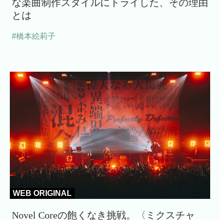
な楽曲制作スタイルにトライした、その理由
とは
#橋本絵莉子
WEB ORIGINAL
Novel Coreの飽くなき挑戦。〈ミクスチャ