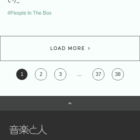
#People In The Box
LOAD MORE
1
2
3
…
37
38