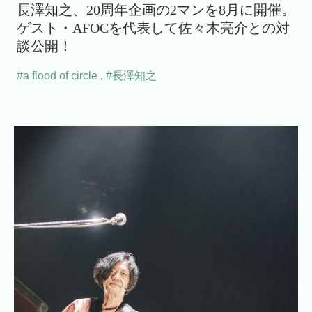
長澤知之、20周年企画の2マンを8月に開催。
ゲスト・AFOCを代表して佐々木亮介との対
談公開！
#a flood of circle
,
#長澤知之