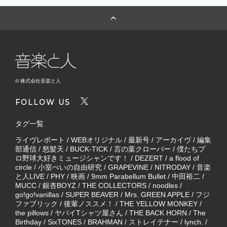
© 株式会社音楽と人
FOLLOW US
タグ一覧
ライヴレポート
/
WEBオリジナル
/
最新号
/
アーカイヴ
/
編集
部通信
/
怒髪天
/
BUCK-TICK
/
言の葉クローバー
/
僕たちプ
ロ野球大好きミュージシャンです！
/
DEZERT
/
a flood of
circle
/
小室ぺいの自由研究
/
GRAPEVINE
/
NITRODAY
/
音楽
と人LIVE
/
PHY
/
映画
/
9mm Parabellum Bullet
/
中田裕二
/
MUCC
/
銀杏BOYZ
/
THE COLLECTORS
/
noodles
/
go!go!vanillas
/
SUPER BEAVER
/
Mrs. GREEN APPLE
/
フジ
ファブリック
/
後輩ノススメ！
/
THE YELLOW MONKEY
/
the pillows
/
ヤバイTシャツ屋さん
/
THE BACK HORN
/
The
Birthday
/
SixTONES
/
BRAHMAN
/
ストレイテナー
/
lynch.
/