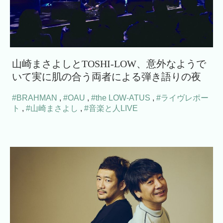
山崎まさよしとTOSHI-LOW、意外なようで
いて実に肌の合う両者による弾き語りの夜
#BRAHMAN
,
#OAU
,
#the LOW-ATUS
,
#ライヴレポー
ト
,
#山崎まさよし
,
#音楽と人LIVE