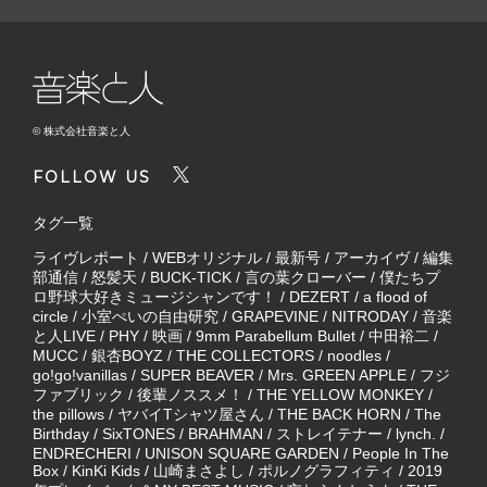
© 株式会社音楽と人
FOLLOW US
タグ一覧
ライヴレポート
/
WEBオリジナル
/
最新号
/
アーカイヴ
/
編集
部通信
/
怒髪天
/
BUCK-TICK
/
言の葉クローバー
/
僕たちプ
ロ野球大好きミュージシャンです！
/
DEZERT
/
a flood of
circle
/
小室ぺいの自由研究
/
GRAPEVINE
/
NITRODAY
/
音楽
と人LIVE
/
PHY
/
映画
/
9mm Parabellum Bullet
/
中田裕二
/
MUCC
/
銀杏BOYZ
/
THE COLLECTORS
/
noodles
/
go!go!vanillas
/
SUPER BEAVER
/
Mrs. GREEN APPLE
/
フジ
ファブリック
/
後輩ノススメ！
/
THE YELLOW MONKEY
/
the pillows
/
ヤバイTシャツ屋さん
/
THE BACK HORN
/
The
Birthday
/
SixTONES
/
BRAHMAN
/
ストレイテナー
/
lynch.
/
ENDRECHERI
/
UNISON SQUARE GARDEN
/
People In The
Box
/
KinKi Kids
/
山崎まさよし
/
ポルノグラフィティ
/
2019