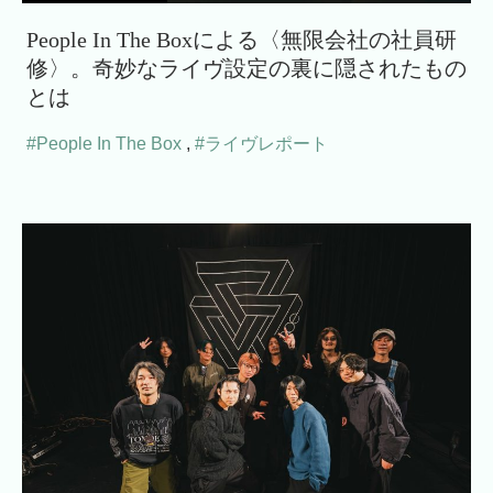
People In The Boxによる〈無限会社の社員研
修〉。奇妙なライヴ設定の裏に隠されたもの
とは
#People In The Box
,
#ライヴレポート