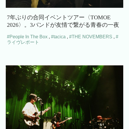
7年ぶりの合同イベントツアー〈TOMOE
2026〉。3バンドが友情で繋がる青春の一夜
#People In The Box
,
#tacica
,
#THE NOVEMBERS
,
#
ライヴレポート