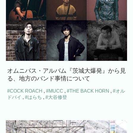
オムニバス・アルバム『茨城大爆発』から見
る、地方のバンド事情について
#COCK ROACH
,
#MUCC
,
#THE BACK HORN
,
#オル
ドバイ
,
#はらち
,
#大谷修登