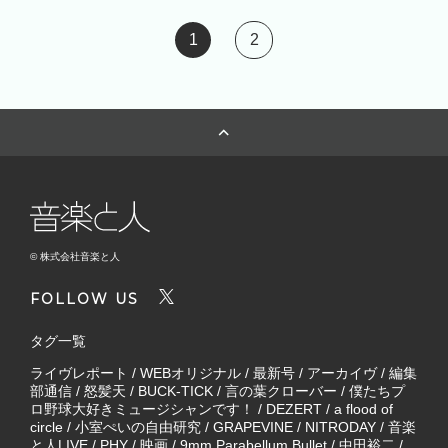
1
2
© 株式会社音楽と人
FOLLOW US
タグ一覧
ライヴレポート
/
WEBオリジナル
/
最新号
/
アーカイヴ
/
編集
部通信
/
怒髪天
/
BUCK-TICK
/
言の葉クローバー
/
僕たちプ
ロ野球大好きミュージシャンです！
/
DEZERT
/
a flood of
circle
/
小室ぺいの自由研究
/
GRAPEVINE
/
NITRODAY
/
音楽
と人LIVE
/
PHY
/
映画
/
9mm Parabellum Bullet
/
中田裕二
/