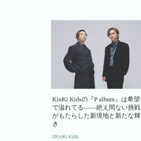
KinKi Kidsの『P album』は希望
で溢れてる――絶え間ない挑戦
がもたらした新境地と新たな輝
き
#KinKi Kids