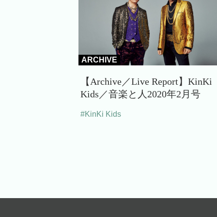
ARCHIVE
【Archive／Live Report】KinKi
Kids／音楽と人2020年2月号
#KinKi Kids