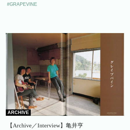
#GRAPEVINE
ARCHIVE
【Archive／Interview】亀井亨