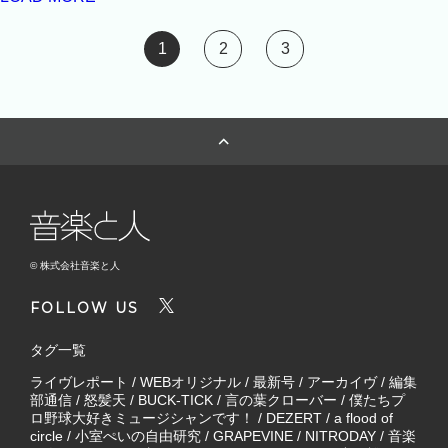
1
2
3
© 株式会社音楽と人
FOLLOW US
タグ一覧
ライヴレポート
/
WEBオリジナル
/
最新号
/
アーカイヴ
/
編集
部通信
/
怒髪天
/
BUCK-TICK
/
言の葉クローバー
/
僕たちプ
ロ野球大好きミュージシャンです！
/
DEZERT
/
a flood of
circle
/
小室ぺいの自由研究
/
GRAPEVINE
/
NITRODAY
/
音楽