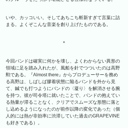
いや、カッコいい。そしてあちこち斬新すぎて言葉に詰
まる。よくぞこんな音楽を創り上げたものである。
＊
今回バンドは確実に何かを壊し、よくわからない異形の
領域に足を踏み入れたが、風船を針でつついたのは高野
勲である。『Almost there』からプロデューサーを務め
る高野は、しばしば膠着状態に陥るバンドを外から見
て、鍼でも打つようにバンドの〈凝り〉を解消させる腕
を持つ。彼が司令塔に就いたことで、バンドの抱えてい
る熱量が滞ることなく、クリアでスムーズな形態に落と
し込めるようになったのが前作以降の変化であった（個
人的には熱が非効率に渋滞していた過去のGRAPEVINE
も好きである）。