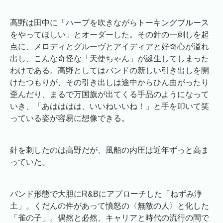
高野は田中に「ハープを吹きながらトーキングブルース
をやってほしい」とオーダーした。その針の一刺しを起
点に、メロディとグルーヴとアイディアと好奇心が溢れ
出し、こんな奇怪な「天使ちゃん」が誕生してしまった
わけである。高野としてはバンドの新しい引き出しを開
けたつもりが、その引き出しは途中からひん曲がったり
歪んだり、まるで万国旗が出てくる手品のようになって
いき、「あはははは、いいねいいね！」と手を叩いて笑
っている姿が容易に想像できる。
針を刺したのは高野だが、風船の内圧は近年ずっと高ま
っていた。
バンド形態で大胆にR&Bにアプローチした「ねずみ浄
土」。くだんの件があって憤怒の〈無敵の人〉と化した
「雀の子」。偶然と必然、キャリアと時代の流行の間で