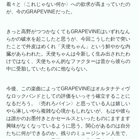
着々と〈これじゃない何か〉への欲求が高まっていたの
が、今のGRAPEVINEだった。
きっと高野がつつかなくてもGRAPEVINEはいずれなん
らかの破水を起こしたと思うが、今回こうした針で突い
たことで外皮はめくれ「天使ちゃん」という鮮やかな内
臓があらわれた。天使ちゃんは今新しく生み出されたわ
けではなく、天使ちゃん的なファクターは昔から彼らの
中に受胎していたものに他ならない。
今後、この楽曲によってGRAPEVINEはオルタナティヴ
なロックバンドとしての評価をいっそう確立することに
なるだろう。〈売れろバイン〉と思っている人は嬉しい
やら淋しいやら複雑な心境かもしれないが、もはや彼ら
は誰かのお墨付きとかセールスといったものにますます
興味がなくなっているように思う。関心があるのは自分
たちに何ができるのか。残りのミュージシャン人生で、