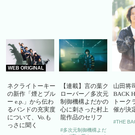
WEB ORIGINAL
ネクライトーキー
【連載】言の葉ク
山田将司
の新作「煙とブル
ローバー／多次元
BACK 
ー e.p.」から伝わ
制御機構よだかの
トーク
るバンドの充実度
心に刺さった村上
催が決
について、Vo.も
龍作品のセリフ
#THE BA
っさに聞く
#多次元制御機構よだ