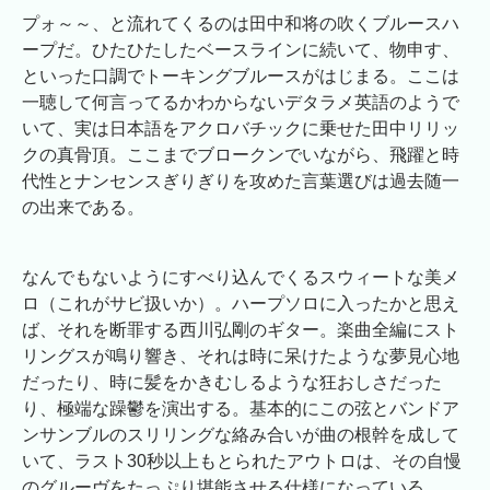
プォ～～、と流れてくるのは田中和将の吹くブルースハ
ープだ。ひたひたしたベースラインに続いて、物申す、
といった口調でトーキングブルースがはじまる。ここは
一聴して何言ってるかわからないデタラメ英語のようで
いて、実は日本語をアクロバチックに乗せた田中リリッ
クの真骨頂。ここまでブロークンでいながら、飛躍と時
代性とナンセンスぎりぎりを攻めた言葉選びは過去随一
の出来である。
なんでもないようにすべり込んでくるスウィートな美メ
ロ（これがサビ扱いか）。ハープソロに入ったかと思え
ば、それを断罪する西川弘剛のギター。楽曲全編にスト
リングスが鳴り響き、それは時に呆けたような夢見心地
だったり、時に髪をかきむしるような狂おしさだった
り、極端な躁鬱を演出する。基本的にこの弦とバンドア
ンサンブルのスリリングな絡み合いが曲の根幹を成して
いて、ラスト30秒以上もとられたアウトロは、その自慢
のグルーヴをたっぷり堪能させる仕様になっている。