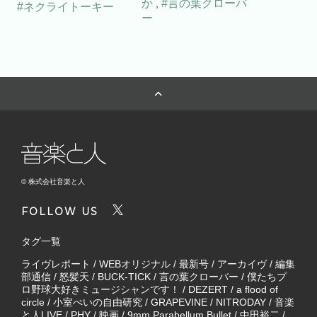
か
#言の葉クローバ
,
#ネクライトーキー
ー
© 株式会社音楽と人
FOLLOW US
タグ一覧
ライヴレポート
/
WEBオリジナル
/
最新号
/
アーカイヴ
/
編集
部通信
/
怒髪天
/
BUCK-TICK
/
言の葉クローバー
/
僕たちプ
ロ野球大好きミュージシャンです！
/
DEZERT
/
a flood of
circle
/
小室ぺいの自由研究
/
GRAPEVINE
/
NITRODAY
/
音楽
と人LIVE
/
PHY
/
映画
/
9mm Parabellum Bullet
/
中田裕二
/