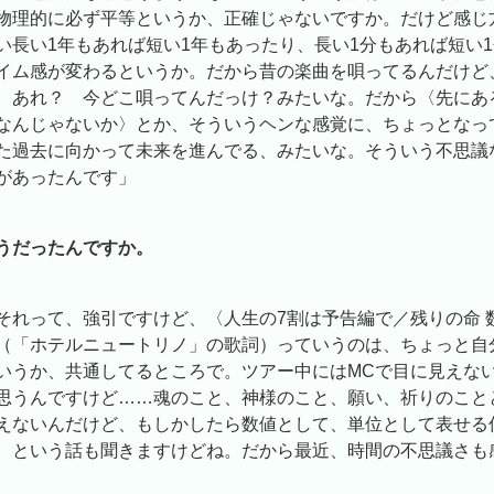
物理的に必ず平等というか、正確じゃないですか。だけど感じ
い長い1年もあれば短い1年もあったり、長い1分もあれば短い
イム感が変わるというか。だから昔の楽曲を唄ってるんだけど
、あれ？ 今どこ唄ってんだっけ？みたいな。だから〈先にあ
なんじゃないか〉とか、そういうヘンな感覚に、ちょっとなっ
た過去に向かって未来を進んでる、みたいな。そういう不思議
があったんです」
うだったんですか。
それって、強引ですけど、〈人生の7割は予告編で／残りの命 
（「ホテルニュートリノ」の歌詞）っていうのは、ちょっと自
いうか、共通してるところで。ツアー中にはMCで目に見えな
思うんですけど……魂のこと、神様のこと、願い、祈りのこと
えないんだけど、もしかしたら数値として、単位として表せる
、という話も聞きますけどね。だから最近、時間の不思議さも