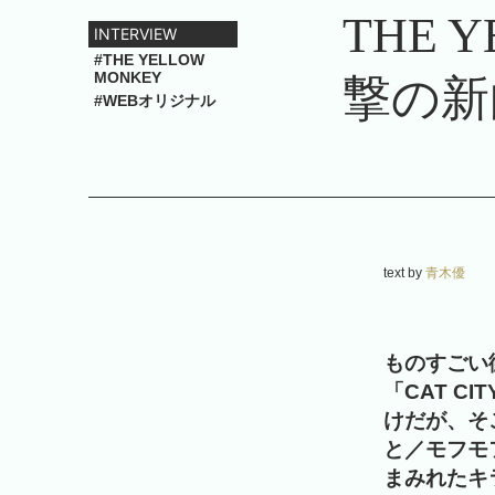
THE 
INTERVIEW
#THE YELLOW
MONKEY
撃の新
#WEBオリジナル
text by
青木優
ものすごい衝
「CAT 
けだが、そ
と／モフモ
まみれたキ