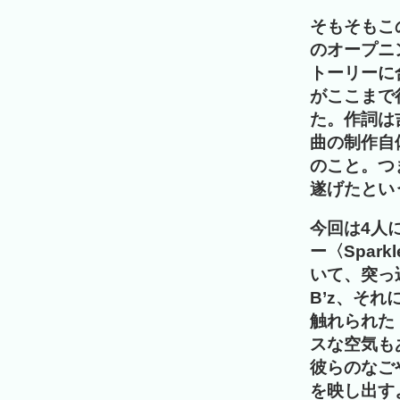
そもそもこ
のオープニ
トーリーに
がここまで
た。作詞は
曲の制作自体
のこと。つ
遂げたとい
今回は4人
ー〈Spa
いて、突っ
B’z、そ
触れられた
スな空気も
彼らのなご
を映し出す