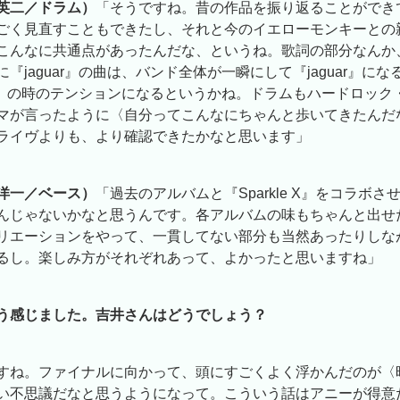
英二／ドラム）
「そうですね。昔の作品を振り返ることができ
ごく見直すこともできたし、それと今のイエローモンキーとの
こんなに共通点があったんだな、というね。歌詞の部分なんか
『jaguar』の曲は、バンド全体が一瞬にして『jaguar』に
uar』の時のテンションになるというかね。ドラムもハードロック
マが言ったように〈自分ってこんなにちゃんと歩いてきたんだ
ライヴよりも、より確認できたかなと思います」
洋一／ベース）
「過去のアルバムと『Sparkle X』をコラボ
んじゃないかなと思うんです。各アルバムの味もちゃんと出せ
リエーションをやって、一貫してない部分も当然あったりしな
るし。楽しみ方がそれぞれあって、よかったと思いますね」
う感じました。吉井さんはどうでしょう？
すね。ファイナルに向かって、頭にすごくよく浮かんだのが〈
い不思議だなと思うようになって。こういう話はアニーが得意