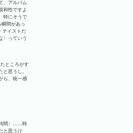
て、アルバム
親和性ですよ
、特にそうで
なる瞬間があっ
・テイストだ
な〉っていう
させたところがす
たと思うし。
がら、統一感
時間〉……時
だと思うけ