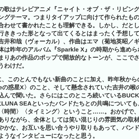
の歌はテレビアニメ『ニャイト・オブ・ザ・リビン
ングテーマ。つまりタイアップに向けて作られたも
合わせて書かれたことも理解できる。しかし、だと
行ききった形となって出てくるとはまったく予想し
吉井和哉（ヴォーカル）、作曲はエマ（菊地英昭／
は昨年のアルバム『Sparkle X』の時期から進め
まりあの作品のポップで開放的なトーンが、ここで
うわけだ。
に、このとんでもない新曲のことに加え、昨年秋から
rkleの惑星X〉のこと、そして懸念されていた吉井の喉
込んで聞いた。さらにはこのところ続いているBUCK-
れにLUNA SEAといったバンドたちとの共鳴について
〈時間〉〈タイミング〉ということ……。おかげで
ありながら、全体としては笑い混じりの雰囲気の取
やかな、お互いを思い合うやり取りもあって、バン
ようなインタビューになったと思う。