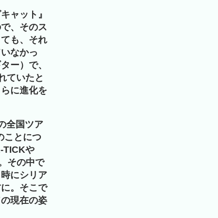
グキャット』
ので、そのス
しても、それ
ていなかっ
ギター）で、
られていたと
さらに進化を
の全国ツア
のことにつ
TICKや
も。その中で
、時にシリア
材に。そこで
ドの現在の姿