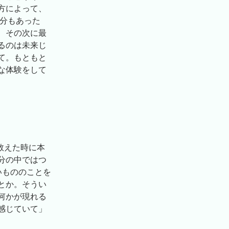
方によって、
1分もあった
、その次に最
るのは未来じ
て。もともと
な体験をして
数えた時に本
分の中ではつ
いもののことを
とか。そうい
何かが現れる
感じていて」