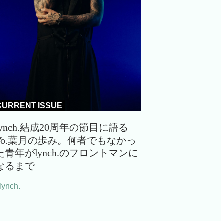
CURRENT ISSUE
lynch.結成20周年の節目に語る
Vo.葉月の歩み。何者でもなかっ
た青年がlynch.のフロントマンに
なるまで
lynch.