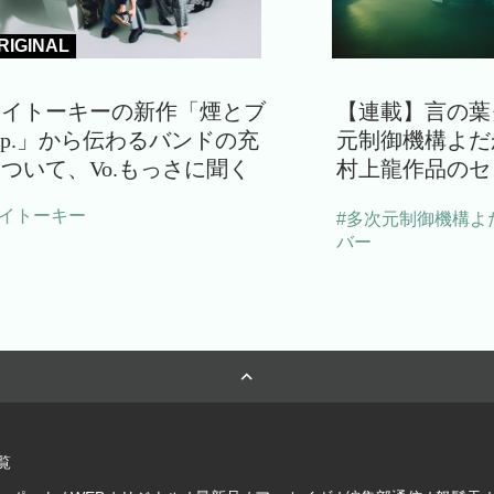
RIGINAL
ライトーキーの新作「煙とブ
【連載】言の葉
e.p.」から伝わるバンドの充
元制御機構よだ
ついて、Vo.もっさに聞く
村上龍作品のセ
ライトーキー
#多次元制御機構よ
バー
覧