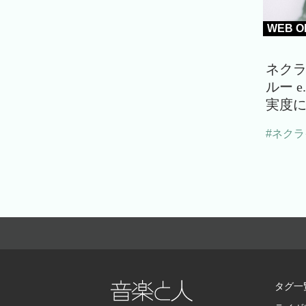
WEB O
ネク
ルー 
実度に
#ネク
タグ一