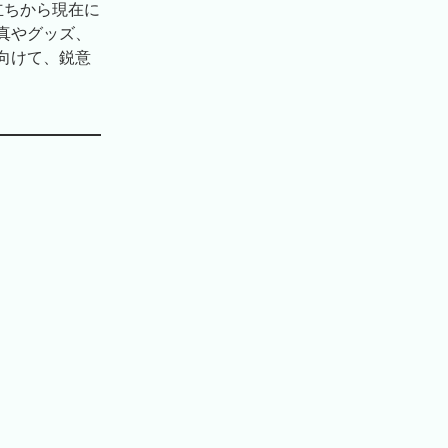
立ちから現在に
真やグッズ、
向けて、鋭意