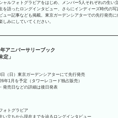
シャルフォトグラビアをはじめ、メンバー5人それぞれの生い
生を語ったロングインタビュー、さらにインディーズ時代の写
ビュー記事なども掲載。東京ガーデンシアターでの先行発売に
楽しみにしていてください。
 20周年アニバーサリーブック
未定」
月28日（日）東京ガーデンシアターにて先行発売
026年1月を予定（タワーレコード独占販売）
・発売日などの詳細は後日発表
フォトグラビア
生い立ちから現在までを辿るロングインタビュー