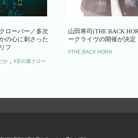
クローバー／多次
山田将司(THE BACK HO
かの心に刺さった
ークライヴの開催が決定
リフ
#THE BACK HORN
,
だか
#言の葉クロー