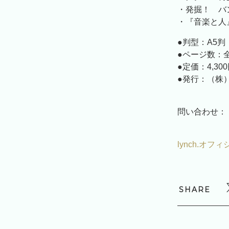
・発掘！ バ
・『音楽と人
●判型：A5判
●ページ数：全
●定価：4,3
●発行：（
問い合わせ：（株
lynch.オフ
SHARE