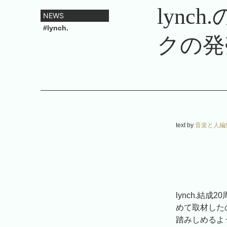
lyn
NEWS
#lynch.
クの発
text by
音楽と人編
lynch.
めて取材した
踏みしめるよ