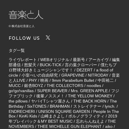
© 株式会社音楽と人
FOLLOW US
タグ一覧
ライヴレポート
/
WEBオリジナル
/
最新号
/
アーカイヴ
/
編集
部通信
/
怒髪天
/
BUCK-TICK
/
言の葉クローバー
/
僕たちプ
ロ野球大好きミュージシャンです！
/
DEZERT
/
a flood of
circle
/
小室ぺいの自由研究
/
GRAPEVINE
/
NITRODAY
/
音楽
と人LIVE
/
PHY
/
映画
/
9mm Parabellum Bullet
/
中田裕二
/
MUCC
/
銀杏BOYZ
/
THE COLLECTORS
/
noodles
/
go!go!vanillas
/
SUPER BEAVER
/
Mrs. GREEN APPLE
/
フジ
ファブリック
/
後輩ノススメ！
/
THE YELLOW MONKEY
/
the pillows
/
ヤバイTシャツ屋さん
/
THE BACK HORN
/
The
Birthday
/
SixTONES
/
BRAHMAN
/
ストレイテナー
/
lynch.
/
ENDRECHERI
/
UNISON SQUARE GARDEN
/
People In The
Box
/
KinKi Kids
/
山崎まさよし
/
ポルノグラフィティ
/
2019
年プレイバック＆MY BEST MUSIC
/
忘れらんねえよ
/
THE
NOVEMBERS
/
THEE MICHELLE GUN ELEPHANT
/
aiko
/