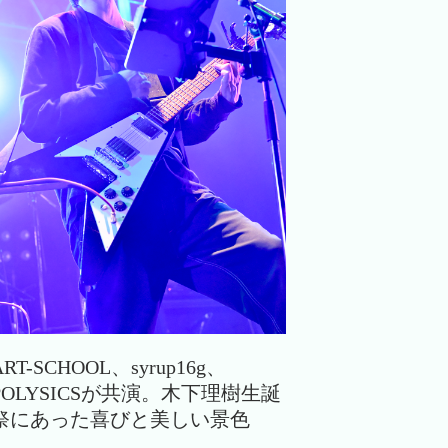
ART-SCHOOL、syrup16g、
POLYSICSが共演。木下理樹生誕
祭にあった喜びと美しい景色