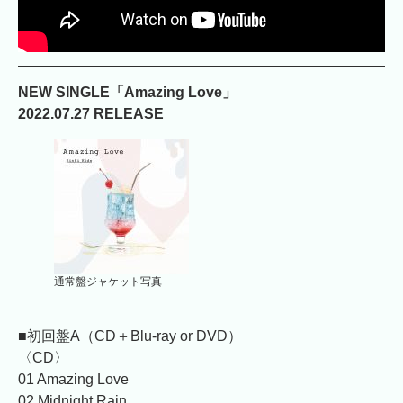
NEW SINGLE「Amazing Love」
2022.07.27 RELEASE
通常盤ジャケット写真
■初回盤A（CD＋Blu-ray or DVD）
〈CD〉
01 Amazing Love
02 Midnight Rain