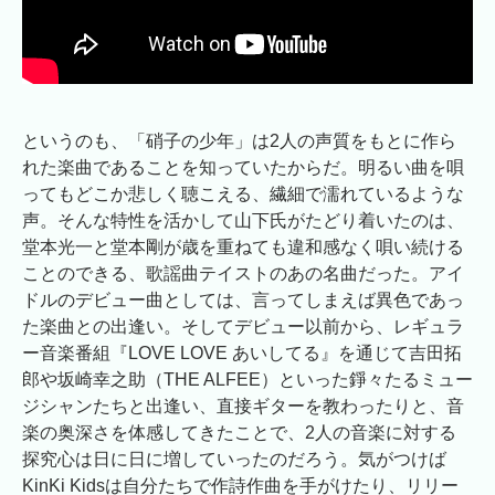
というのも、「硝子の少年」は2人の声質をもとに作ら
れた楽曲であることを知っていたからだ。明るい曲を唄
ってもどこか悲しく聴こえる、繊細で濡れているような
声。そんな特性を活かして山下氏がたどり着いたのは、
堂本光一と堂本剛が歳を重ねても違和感なく唄い続ける
ことのできる、歌謡曲テイストのあの名曲だった。アイ
ドルのデビュー曲としては、言ってしまえば異色であっ
た楽曲との出逢い。そしてデビュー以前から、レギュラ
ー音楽番組『LOVE LOVE あいしてる』を通じて吉田拓
郎や坂崎幸之助（THE ALFEE）といった錚々たるミュー
ジシャンたちと出逢い、直接ギターを教わったりと、音
楽の奥深さを体感してきたことで、2人の音楽に対する
探究心は日に日に増していったのだろう。気がつけば
KinKi Kidsは自分たちで作詩作曲を手がけたり、リリー