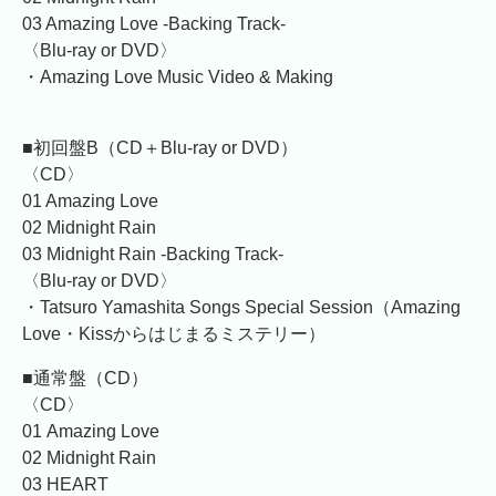
03 Amazing Love -Backing Track-
〈Blu-ray or DVD〉
・Amazing Love Music Video & Making
■初回盤B（CD＋Blu-ray or DVD）
〈CD〉
01 Amazing Love
02 Midnight Rain
03 Midnight Rain -Backing Track-
〈Blu-ray or DVD〉
・Tatsuro Yamashita Songs Special Session（Amazing
Love・Kissからはじまるミステリー）
■通常盤（CD）
〈CD〉
01 Amazing Love
02 Midnight Rain
03 HEART