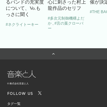
るバンドの充実度
心に刺さった村上
催が決
について、Vo.も
龍作品のセリフ
#THE BA
っさに聞く
#多次元制御機構よだ
か
#言の葉クローバ
,
#ネクライトーキー
ー
© 株式会社音楽と人
FOLLOW US
タグ一覧