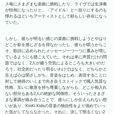
ス毎にさまざまな楽曲に挑戦したり、ライヴでは生演奏
が恒例になったりと、〈アイドル〉と一括りにするのも
憚れるほどいちアーティストとして頼もしい存在になっ
ていた。
しかし、彼らが明るい感じの楽曲に挑戦しようとやはり
どこか影を感じざるを得なかったし、彼らが唄うからこ
そ、歌詩に込められたメッセージ一つ一つに重みが増し
ているようにも聴こえていた。それは単に声質だけの問
題ではなく、2人が纏う空気によるところも大きいのだ
ろう。社交的だったり明るいわけではなく、どちらかと
言えば心は閉ざしがち。音楽をはじめ、表現することに
対して納得のいくまで向き合うストイックで職人気質な
性格。互いに敬意を持ち尊重しながらも、どこか相入れ
ない部分もある2人の絶妙な関係性。そういったさまざ
まな要因が絡み合うことで、彼らにしか伝えられない想
いがあり、KinKi Kidsの音楽の独自性をより強めていっ
た気がしてならなかった。それに、決して明るくない2