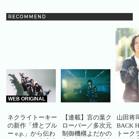
RECOMMEND
WEB ORIGINAL
ネクライトーキー
【連載】言の葉ク
山田将司
の新作「煙とブル
ローバー／多次元
BACK 
ー e.p.」から伝わ
制御機構よだかの
トーク