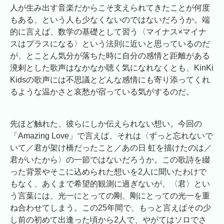
人が生み出す音楽だからこそ支えられてきたことが何度
もある、という人も少なくないのではないだろうか。端
的に言えば、数学の基礎として習う〈マイナス×マイナ
スはプラスになる〉という法則に近いと思っているのだ
が、とことん気分が落ちた時に自分の感情と距離がある
溌剌とした歌声はなかなか聴く気になれなくとも、KinKi
Kidsの歌声には不思議とどんな感情にも寄り添ってくれ
るような温かさと哀愁が宿っている気がするのだ。
先ほど触れた、彼らにしか伝えられない想い。今回の
「Amazing Love」で言えば、それは〈ずっと忘れないで
いて／君が架け橋だったこと／あの日 虹を描けたのは／
君がいたから〉の一節ではないだろうか。この歌詩を綴
った背景やそこに込められた想いを2人に聞いたわけで
もなく、あくまで希望的観測に過ぎないが、〈君〉とい
う言葉には、光一にとっての剛、剛にとっての光一を重
ね合わせてしまう。この25年間で、もっと言えばその少
し前の初めて出逢った頃から2人で、やがてはソロでさ