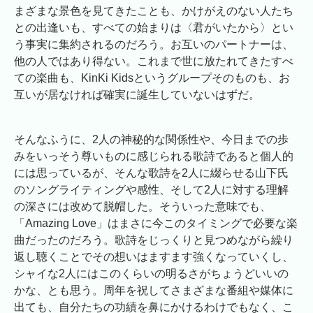
まざまな景色を見てきたことも、かけがえのない人たち
との出逢いも、すべての始まりは〈君がいたから〉とい
う事実に集約されるのだろう。お互いのパートナーは、
他の人ではあり得ない。これまで世に放たれてきたすべ
ての楽曲も、KinKi Kidsというグループそのものも、お
互いが居なければ確実に誕生していないはずだ。
そんなふうに、2人の神秘的な関係性や、今日までの歩
みをいっそう尊いものに感じられる歌詩であると個人的
には思っているが、そんな歌詩を2人に綴らせる山下氏
のソングライティングや感性、そして2人に対する理解
の深さには改めて脱帽した。そういった意味でも、
「Amazing Love」はまさに今このタイミングで必要な楽
曲だったのだろう。歌詩をじっくりと見つめながら繰り
返し聴くことでその想いはますます強くなっていくし、
シャイな2人にはこのくらいの明るさがちょうどいいの
かな、とも思う。周年を祝してさまざまな番組や媒体に
出ても、自分たちの功績を鼻にかけるわけでもなく、こ