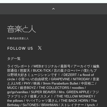
© 株式会社音楽と人
FOLLOW US
タグ一覧
ライヴレポート
/
WEBオリジナル
/
最新号
/
アーカイヴ
/
編集
部通信
/
怒髪天
/
BUCK-TICK
/
言の葉クローバー
/
僕たちプ
ロ野球大好きミュージシャンです！
/
DEZERT
/
a flood of
circle
/
小室ぺいの自由研究
/
GRAPEVINE
/
NITRODAY
/
音楽
と人LIVE
/
PHY
/
映画
/
9mm Parabellum Bullet
/
中田裕二
/
MUCC
/
銀杏BOYZ
/
THE COLLECTORS
/
noodles
/
go!go!vanillas
/
SUPER BEAVER
/
Mrs. GREEN APPLE
/
フジ
ファブリック
/
後輩ノススメ！
/
THE YELLOW MONKEY
/
the pillows
/
ヤバイTシャツ屋さん
/
THE BACK HORN
/
The
Birthday
/
SixTONES
/
BRAHMAN
/
ストレイテナー
/
lynch.
/