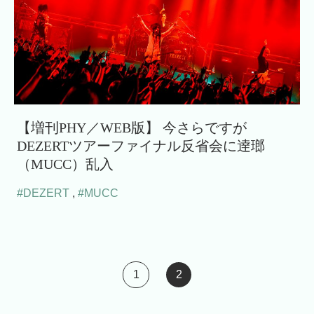
【増刊PHY／WEB版】 今さらですが
DEZERTツアーファイナル反省会に逹瑯
（MUCC）乱入
#DEZERT
,
#MUCC
1
2