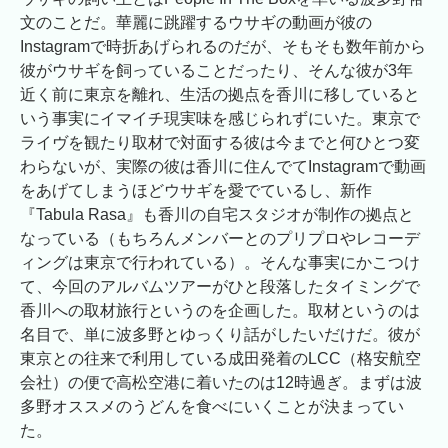
文のことだ。華麗に跳躍するウサギの動画が彼の
Instagramで時折あげられるのだが、そもそも数年前から
彼がウサギを飼っていることだったり、そんな彼が3年
近く前に東京を離れ、生活の拠点を香川に移していると
いう事実にイマイチ現実味を感じられずにいた。東京で
ライヴを観たり取材で対面する彼は今までと何ひとつ変
わらないが、実際の彼は香川に住んでてInstagramで動画
をあげてしまうほどウサギを愛でているし、新作
『Tabula Rasa』も香川の自宅スタジオが制作の拠点と
なっている（もちろんメンバーとのプリプロやレコーデ
ィングは東京で行われている）。そんな事実にかこつけ
て、今回のアルバムツアーがひと段落したタイミングで
香川への取材旅行というのを企画した。取材というのは
名目で、単に波多野とゆっくり話がしたいだけだ。彼が
東京との往来で利用している成田発着のLCC（格安航空
会社）の便で高松空港に着いたのは12時過ぎ。まずは波
多野オススメのうどんを食べにいくことが決まってい
た。