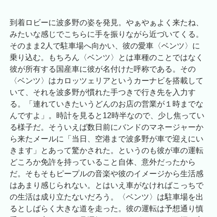
到着ロビーに波多野の姿を発見。やぁやぁよく来たね、
みたいな感じでこちらに手を振りながら近づいてくる。
そのまま2人で駐車場へ向かい、彼の愛車〈ベンツ〉に
乗り込む。もちろん〈ベンツ〉とは車種のことではなく
彼が所有する国産車に彼が名付けた呼称である。その
〈ベンツ〉はカロッツェリアというカーナビを搭載して
いて、それを波多野が慣れた手つきで行き先を入力す
る。「連れていきたいうどんのお店の営業が１時までな
んですよ」。時計を見ると12時半なので、少し焦ってい
る様子だ。そういえば数日前にバンドのマネージャーか
ら来たメールに「当日、空港まで波多野が車で迎えにい
きます」とあって驚かされた。というのも彼が車の運転
どころか免許を持っていること自体、意外だったから
だ。そもそもピープルの音楽や彼のイメージから生活感
はあまり感じられない。とはいえ車がなければこっちで
の生活は成り立たないだろう。〈ベンツ〉は駐車場を出
るとしばらく大きな道を走った。彼の運転は予想通り慎