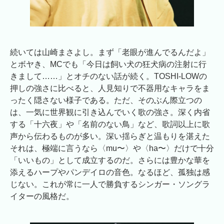
続いては山崎まさよし。まず「老眼が進んでるんだよ」
とボヤき、MCでも「今日は飼い犬の狂犬病の注射に行
きまして……」とオチのない話が続く。TOSHI-LOWの
押しの強さに比べると、人見知りで不器用なキャラをま
ったく隠さない様子である。ただ、そのぶん際立つの
は、一気に世界観に引き込んでいく歌の強さ。深く内省
する「十六夜」や「名前のない鳥」など、歌詞以上に歌
声から伝わるものが多い。深い揺らぎと温もりを湛えた
それは、極端に言うなら〈mu〜〉や〈ha〜〉だけで十分
「いいもの」として成立するのだ。さらには豊かな華を
添えるハープやパンデイロの音色。なるほど、孤独は感
じない。これが常に一人で勝負するシンガー・ソングラ
イターの風格だ。