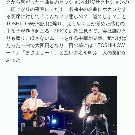
クから繋がった一曲目のセッションはRCサクセションの
「雨上がりの夜空に」だ！ 名曲中の名曲にポカンとす
る客席に対して「こんなノリ悪ぃの？ 嘘でしょ？」と
TOSHI-LOWが強引に煽り、ようやく目が覚めた感じの
手拍子が巻き起こる。ひどく乱暴に見えて、実は誰ひと
りも取りこぼさないムードを作る手腕が見事。気づけば
たった一曲で大団円となり、目の前には「TOSHI-LOW
ー！」「まさよしー！」と互いの名を叫ぶ二人の笑顔が
あった。