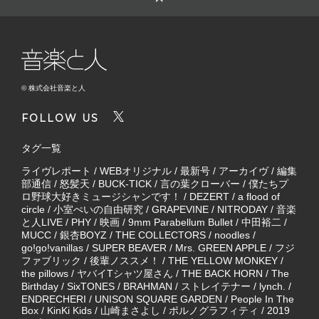
© 株式会社音楽と人
FOLLOW US
タグ一覧
ライヴレポート
/
WEBオリジナル
/
最新号
/
アーカイヴ
/
編集
部通信
/
怒髪天
/
BUCK-TICK
/
言の葉クローバー
/
僕たちプ
ロ野球大好きミュージシャンです！
/
DEZERT
/
a flood of
circle
/
小室ぺいの自由研究
/
GRAPEVINE
/
NITRODAY
/
音楽
と人LIVE
/
PHY
/
映画
/
9mm Parabellum Bullet
/
中田裕二
/
MUCC
/
銀杏BOYZ
/
THE COLLECTORS
/
noodles
/
go!go!vanillas
/
SUPER BEAVER
/
Mrs. GREEN APPLE
/
フジ
ファブリック
/
後輩ノススメ！
/
THE YELLOW MONKEY
/
the pillows
/
ヤバイTシャツ屋さん
/
THE BACK HORN
/
The
Birthday
/
SixTONES
/
BRAHMAN
/
ストレイテナー
/
lynch.
/
ENDRECHERI
/
UNISON SQUARE GARDEN
/
People In The
Box
/
KinKi Kids
/
山崎まさよし
/
ポルノグラフィティ
/
2019