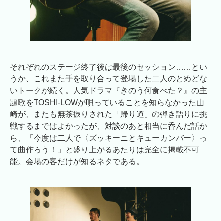
それぞれのステージ終了後は最後のセッション……とい
うか、これまた手を取り合って登場した二人のとめどな
いトークが続く。人気ドラマ『きのう何食べた？』の主
題歌をTOSHI-LOWが唄っていることを知らなかった山
崎が、またも無茶振りされた「帰り道」の弾き語りに挑
戦するまではよかったが、対談のあと相当に呑んだ話か
ら、「今度は二人で〈ズッキーニとキューカンバー〉っ
て曲作ろう！」と盛り上がるあたりは完全に掲載不可
能。会場の客だけが知るネタである。