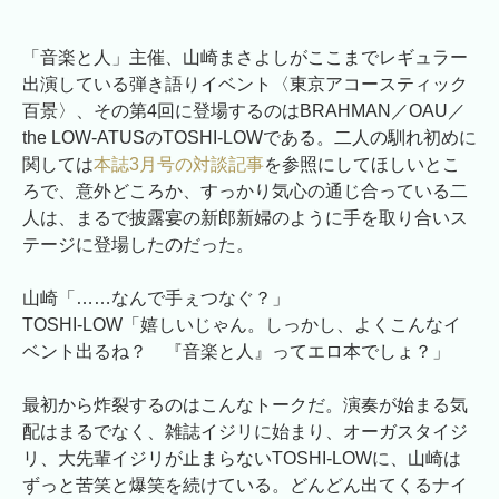
「音楽と人」主催、山崎まさよしがここまでレギュラー
出演している弾き語りイベント〈東京アコースティック
百景〉、その第4回に登場するのはBRAHMAN／OAU／
the LOW-ATUSのTOSHI-LOWである。二人の馴れ初めに
関しては
本誌3月号の対談記事
を参照にしてほしいとこ
ろで、意外どころか、すっかり気心の通じ合っている二
人は、まるで披露宴の新郎新婦のように手を取り合いス
テージに登場したのだった。
山崎「……なんで手ぇつなぐ？」
TOSHI-LOW「嬉しいじゃん。しっかし、よくこんなイ
ベント出るね？ 『音楽と人』ってエロ本でしょ？」
最初から炸裂するのはこんなトークだ。演奏が始まる気
配はまるでなく、雑誌イジリに始まり、オーガスタイジ
リ、大先輩イジリが止まらないTOSHI-LOWに、山崎は
ずっと苦笑と爆笑を続けている。どんどん出てくるナイ