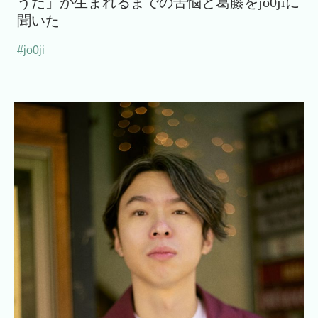
うた」が生まれるまでの苦悩と葛藤をjo0jiに
聞いた
#jo0ji