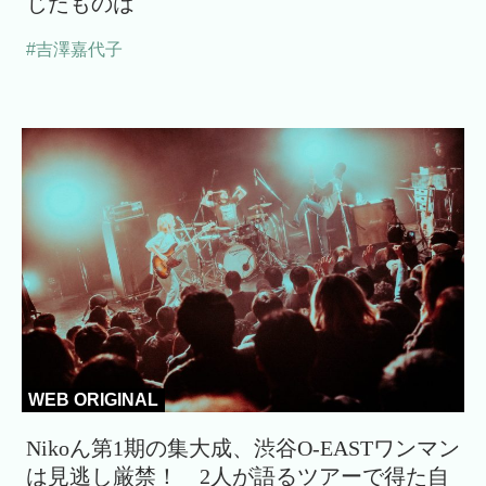
じたものは
#吉澤嘉代子
WEB ORIGINAL
Nikoん第1期の集大成、渋谷O-EASTワンマン
は見逃し厳禁！ 2人が語るツアーで得た自