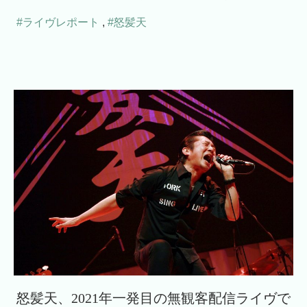
#ライヴレポート
,
#怒髪天
怒髪天、2021年一発目の無観客配信ライヴで