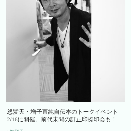
怒髪天・増子直純自伝本のトークイベント
2/16に開催。前代未聞の訂正印捺印会も！