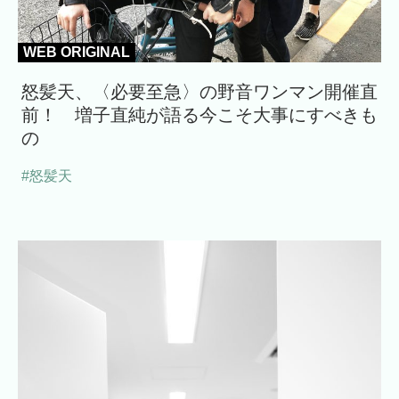
WEB ORIGINAL
怒髪天、〈必要至急〉の野音ワンマン開催直
前！ 増子直純が語る今こそ大事にすべきも
の
#怒髪天