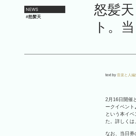
怒髪天
NEWS
#怒髪天
ト。当
text by
音楽と人編
2月16日開
ークイベント
という本イベ
た。詳しくは
なお、当日券