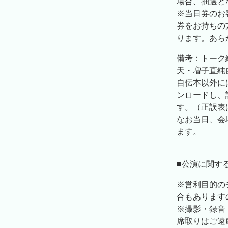
場合、抽選と
※当日券のお
券をお持ちの
ります。あら
備考：トーク
天・増子直純
自伝本以外に
ンロードし、
す。（正誤表
なお当日、会
ます。
■公演に関す
※営利目的の
合もあります
※撮影・録音
席取りはご遠