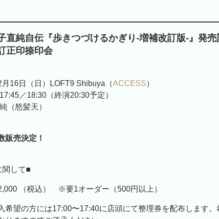
子直純自伝『歩きつづけるかぎり-増補改訂版-』発売
訂正印捺印会
2月16日（日）LOFT9 Shibuya（
ACCESS
）
17:45／18:30（終演20:30予定）
純（怒髪天）
数販売決定！
に関して■
,000 （税込） ※要1オーダー（500円以上）
希望の方には17:00〜17:40に店頭にて整理券を配布します