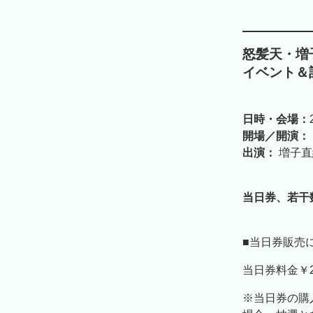
怒髪天・増
イベント＆
日時・会場：
開場／開演：
出演：
増子直
当日券、若干
■当日券販売
当日券料金￥2
※当日券の購入