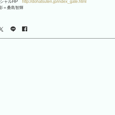
ィシャルHP
http://dohatsuten.jp/index_gate.html
影＝桑島智輝