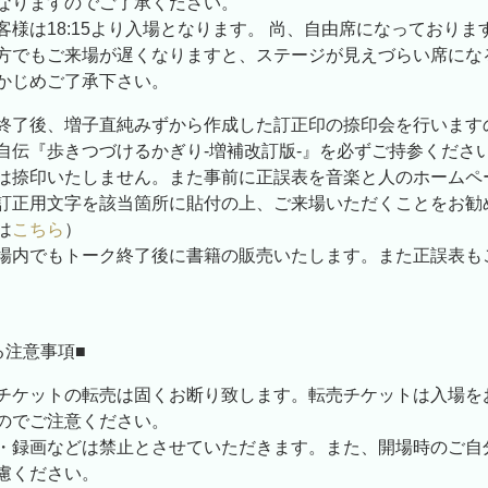
なりますのでご了承ください。
客様は18:15より入場となります。 尚、自由席になっておりま
方でもご来場が遅くなりますと、ステージが見えづらい席にな
かじめご了承下さい。
終了後、増子直純みずから作成した訂正印の捺印会を行います
自伝『歩きつづけるかぎり-増補改訂版-』を必ずご持参くださ
は捺印いたしません。また事前に正誤表を音楽と人のホームペ
訂正用文字を該当箇所に貼付の上、ご来場いただくことをお勧
は
こちら
）
場内でもトーク終了後に書籍の販売いたします。また正誤表も
る注意事項■
チケットの転売は固くお断り致します。転売チケットは入場を
のでご注意ください。
・録画などは禁止とさせていただきます。また、開場時のご自
慮ください。