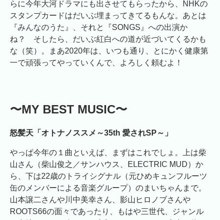
らに今年大河ドラマにも出させてもらったから、NHKの
スタンプカードはだいぶ埋まってきてるもんな。あとは
『みんなのうた』、それと『SONGS』への出演か
ね？ そしたら、だいぶ紅白への道が近づいてくるかも
な（笑）。まあ2020年は、いつも通り、とにかく健康第
一で頑張ってやっていくんで、よろしく頼むよ！
〜MY BEST MUSIC〜
怒髪天「オトナノススメ～35th 愛されSP～」
やっぱ今年の１曲といえば、まずはこれでしょ。上は柴
山さん（柴山俊之／サンハウス、ELECTRIC MUD）か
ら、下は22歳のトライシグナル（元ひめキュンフルーツ
缶のメンバーによる音楽グループ）のまいちゃんまで。
山本譲二さんや川中美幸さん、影山ヒロノブさんや
ROOTS66の面々であったり、もはや三世代、ジャンル