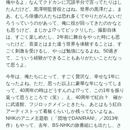
俺やるよ」なんてクドカンに冗談半分で言ってたりはし
たんだけど、黒澤明監督役とはね。世界の黒澤だよ。ま
あ、むしろ俳優の人たちは恐れ多くてやりたがんないだ
ろうっていうのがあって、俺に役が回ってきたのかなと
も思うけど、まじかよ!?ってビックリした。撮影自体
は、すごく楽しめたし、2年前に舞台をやった時にも思
ったけど、音楽とはまた違う世界を体験することは、す
ごく刺激を受けるし、やっぱ勉強になるよね。50過ぎ
て、こういう経験ができることもありがたいことだなっ
て思うよ。
今年は、俺たちにとって、すごく贅沢な、幸せな1年に
なったよね。ただ、思った以上に豪華な年になってしま
って、40周年の時はどうすんのよ!?って、この1年を振り
返って思うところで（笑）。え、40周年で紅白？ 確か
に武道館、フジロックメインときたら、あとはもう紅白
アーティストって看板くらいしか残ってないよなぁ。
NHKのアニメ主題歌（「団地でDAN!RAN!」／2013年
作）もやって、去年、BS-NHKの旅番組にも出たし、さ