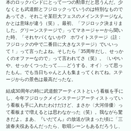
本のロックバンドにとって一つの勲章だと思うんだ。少
なくとも武道館とフジロックっていうのは特別なもので
あってさ。それこそ某巨大フェスのメインステージなん
かとは意味が違う（笑）。最初、「フジロック決まりま
した。グリーンステージで」ってマネージャーから聞い
た時、「それヤバくないか!? ホワイトステージ（註：
フジロックの中で二番目に大きなステージ）でいいっ
て！」って言ったよね。そしたら「35周年だし、せっか
くのオファーなので」って言われてさ（笑）。〈いやい
や、せっかくつったって……どうする、オイ〉って思っ
たもん。でも当日ちゃんと人も集まってくれてね。ステ
ージからの景色は最高だったな。
結成30周年の時に武道館アーティストという看板を手に
し、今年フジロックメインステージアーティストってい
う看板も手に入れたわけだけど、まさか〈大河俳優〉っ
て看板まで増えるとは思わなかった（笑）。我ながら驚
きだよ。まあ、『いだてん』の放送が決まった頃に「三
波春夫役あるんだったら、歌唱シーンもあるだろうし、