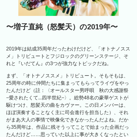
〜増子直純（怒髪天）の2019年〜
2019年は結成35周年だったわけだけど、「オトナノスス
メ」トリビュートとフジロックのグリーンステージ、そ
れと『いだてん』の3つが強力なトピックだね。
まず、「オトナノススメ」トリビュート。そもそもは、
25周年の時に仲間たちに集まってもらってライヴをやっ
たんだけど（註：〈オールスター男呼唄 秋の大感謝祭
−愛されたくて...四半世紀−〉。総勢48名の豪華ゲストが
駆けつけ、怒髪天の曲をカヴァー。この日メンバーは、
ほぼ演奏することなく主に司会進行を担当した）、それ
がまあ大人の事情で映像化できなかったんだよね。だか
ら35周年は、作品に残そうってことで始まった企画だっ
たんだけど……思っていた以上に事が大きくなったとい