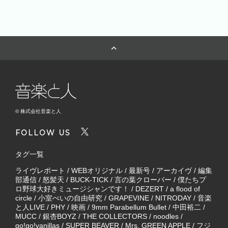
© 株式会社音楽と人
FOLLOW US
タグ一覧
ライヴレポート
/
WEBオリジナル
/
最新号
/
アーカイヴ
/
編集
部通信
/
怒髪天
/
BUCK-TICK
/
言の葉クローバー
/
僕たちプ
ロ野球大好きミュージシャンです！
/
DEZERT
/
a flood of
circle
/
小室ぺいの自由研究
/
GRAPEVINE
/
NITRODAY
/
音楽
と人LIVE
/
PHY
/
映画
/
9mm Parabellum Bullet
/
中田裕二
/
MUCC
/
銀杏BOYZ
/
THE COLLECTORS
/
noodles
/
go!go!vanillas
/
SUPER BEAVER
/
Mrs. GREEN APPLE
/
フジ