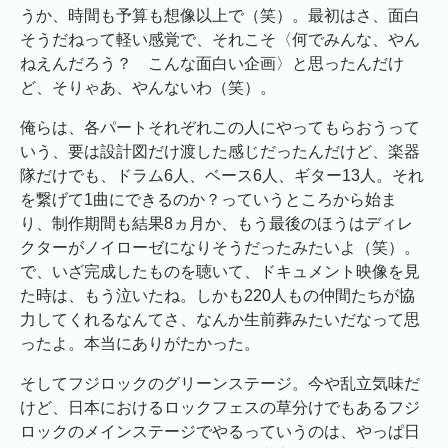
うか、時間も予算も想像以上で（笑）。最初はさ、面白
そうだねって軽い感覚で、それこそ〈何でみんな、やん
ねえんだろう？ こんな面白い企画〉と思ったんだけ
ど、そりゃあ、やんないわ（笑）。
俺らは、各パートそれぞれこの人にやってもらおうって
いう、要は設計図だけ渡した感じだったんだけど、楽器
隊だけでも、ドラム6人、ベース6人、ギター13人。それ
を繋げて1曲にできるのか？っていうところから始ま
り、制作期間も結果8ヵ月か、もう最後のほうはディレ
クターがノイローゼになりそうだったみたいよ（笑）。
で、いざ完成したものを聴いて、ドキュメント映像を見
た時は、もう泣いたね。しかも220人もの仲間たちが協
力してくれるなんてさ、なんか生前葬みたいだなって思
ったよ。本当にありがたかった。
そしてフジロックのグリーンステージ。今や乱立気味だ
けど、日本におけるロックフェスの草分けでもあるフジ
ロックのメインステージでやるっていうのは、やっぱ日