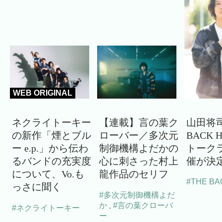
WEB ORIGINAL
ネクライトーキー
【連載】言の葉ク
山田将司
の新作「煙とブル
ローバー／多次元
BACK 
ー e.p.」から伝わ
制御機構よだかの
トーク
るバンドの充実度
心に刺さった村上
催が決
について、Vo.も
龍作品のセリフ
#THE BA
っさに聞く
#多次元制御機構よだ
か
#言の葉クローバ
,
#ネクライトーキー
ー