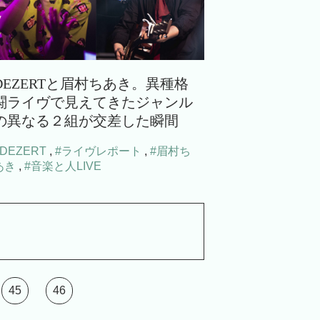
DEZERTと眉村ちあき。異種格
闘ライヴで見えてきたジャンル
の異なる２組が交差した瞬間
#DEZERT
,
#ライヴレポート
,
#眉村ち
あき
,
#音楽と人LIVE
45
46