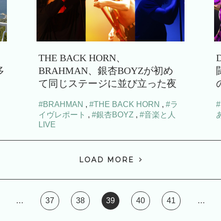
THE BACK HORN、
多
BRAHMAN、銀杏BOYZが初め
て同じステージに並び立った夜
#BRAHMAN
,
#THE BACK HORN
,
#ラ
イヴレポート
,
#銀杏BOYZ
,
#音楽と人
LIVE
LOAD MORE
…
37
38
39
40
41
…