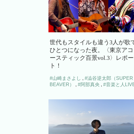
世代もスタイルも違う3人が歌
ひとつになった夜。〈東京アコ
ースティック百景vol.3〉レポー
ト！
#山崎まさよし
,
#澁谷逆太郎（SUPER
BEAVER）
,
#阿部真央
,
#音楽と人LIV