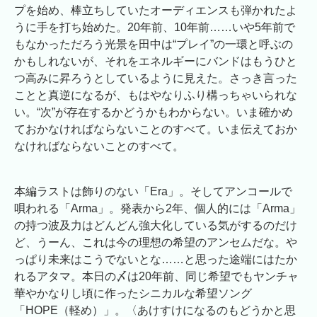
プを始め、棒立ちしていたオーディエンスも弾かれたよ
うに手を打ち始めた。20年前、10年前……いや5年前で
もなかっただろう光景を田中は“プレイ”の一環と呼ぶの
かもしれないが、それをエネルギーにバンドはもうひと
つ高みに昇ろうとしているように見えた。さっき言った
ことと真逆になるが、もはやなりふり構っちゃいられな
い。“次”が存在するかどうかもわからない。いま確かめ
ておかなければならないことのすべて。いま伝えておか
なければならないことのすべて。
本編ラストは飾りのない「Era」。そしてアンコールで
唄われる「Arma」。発表から2年、個人的には「Arma」
の持つ波及力はどんどん強大化している気がするのだけ
ど、うーん、これは今の理想の希望のアンセムだな。や
っぱり未来はこうでないとな……と思った途端にはたか
れるアタマ。本日の〆は20年前、同じ希望でもヤンチャ
華やかなりし頃に作ったシニカルな希望ソング
「HOPE（軽め）」。〈あけすけになるのもどうかと思