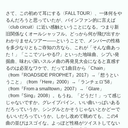
さて、この初めて耳にする〈FALL TOUR〉、一体何をや
るんだろうと思っていたが、バインファン的に言えば
〈club circuit〉に近い感触ということになる。つまり新
旧関係なくオールシャッフル。どっから何が飛び出すか
わかりませんツアー――ということで、メンバーの性格
を多少なりともご存知の方なら、これが「そんな曲あっ
た！」「ここでソレやる!?」といった地味曲、シブい発
掘曲、味わい深いスルメ曲の再発見大会になると直感す
るのは必至なワケで、だって1曲目から「Chain」
（from『ROADSIDE PROPHET』2017）→「想うとい
うこと」（from『Here』2000）→「ランチェロ’58」
（from『From a smalltown』2007）→「Glare」
（from『Sing』2008）。もうね、「どうだ！」って感じ
じゃないですか。グレイプバイン、いい曲いっぱいある
だろっていうか、シングルとかそうじゃないとかどーで
もいいだろっていうか。しかし改めて眺めても、この4
曲の並びはスゴイな。よっぽど性格がツイストしてない