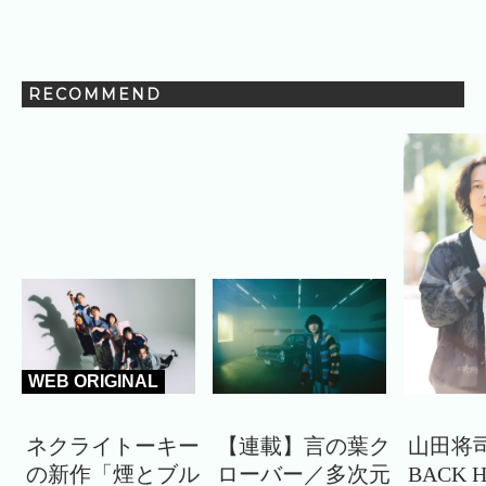
RECOMMEND
WEB ORIGINAL
ネクライトーキー
【連載】言の葉ク
山田将司
の新作「煙とブル
ローバー／多次元
BACK 