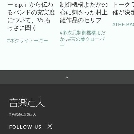
ー e.p.」から伝わ
制御機構よだかの
トーク
るバンドの充実度
心に刺さった村上
催が決
について、Vo.も
龍作品のセリフ
#THE BA
っさに聞く
#多次元制御機構よだ
か
#言の葉クローバ
,
#ネクライトーキー
ー
© 株式会社音楽と人
FOLLOW US