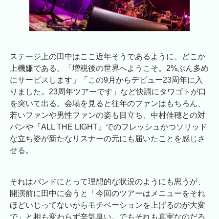
ステージ上の田中はここ近年そうであるように、どこか
上機嫌である。「増税後の世界へようこそ。2%ぶん多め
にサービスします」「この9月からデビュー23周年に入
りました。23周年ツアーです」など快調にタワゴトが口
を突いて出る。会場を見ると往年のファンはもちろん、
若いファンや男性ファンの姿も目立ち、中村佳穂との対
バンや『ALL THE LIGHT』でのフレッシュかつソリッド
な立ち姿が新たなリスナーの元にも届いたことを感じさ
せる。
それはバンドにとって理想的な状況のようにも思うが、
開演前に田中に会うと「今回のツアーはメニューをそれ
ほどいじってないからモチベーションを上げるのが大変
で」と相も変わらず辛気臭い。でもそれも真実なのだろ