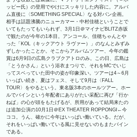
ッピー氏）の登用でやけにスッキリした内容に。アルバ
ム直後に〈SOMETHING SPECIAL〉なる対バン企画。
相手は話題沸騰のニューカマー・中村佳穂ということで
いてもたってもいられず、3月1日＠マイナビBLITZ赤坂
で観たのが今年の1本目。アンコール、佳穂ちゃんとや
った「KOL（キックアウト ラヴァー）」のなんとみずみ
ずしかったことか。そこからアルバムツアー、今年の鑑
賞は6月9日の広島クラブクアトロのみ。この日、広島は
「とうかさん」という浴衣まつりで、それをMCでいじ
ってスベっていた田中の姿が印象深い。ツアーは4～6月
いっぱい続き、夏はフェス、そして9月は〈FALL
TOUR〉をやるという。東名阪3本のホールツアー。ホー
ルでバインという年配者にありがたい采配に再び「行か
ねば」の心が頭をもたげるが、所用があって結局来たの
は追加公演の10月1日＠EX THEATER ROPPONGI←今
ココ。うん、確かに今年はいっぱい働いている。だが、
それをいっぱい働いている風に見せないのもまたバイン
である。