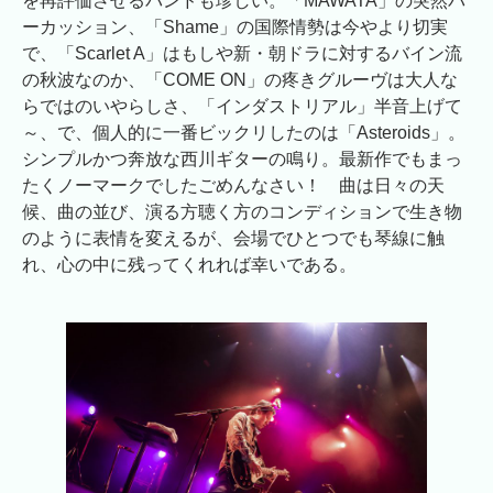
を再評価させるバンドも珍しい。「MAWATA」の突然パ
ーカッション、「Shame」の国際情勢は今やより切実
で、「Scarlet A」はもしや新・朝ドラに対するバイン流
の秋波なのか、「COME ON」の疼きグルーヴは大人な
らではのいやらしさ、「インダストリアル」半音上げて
～、で、個人的に一番ビックリしたのは「Asteroids」。
シンプルかつ奔放な西川ギターの鳴り。最新作でもまっ
たくノーマークでしたごめんなさい！ 曲は日々の天
候、曲の並び、演る方聴く方のコンディションで生き物
のように表情を変えるが、会場でひとつでも琴線に触
れ、心の中に残ってくれれば幸いである。