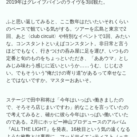
2019年はグレイプバインのライヴを3回観た。
ふと思い返してみると、ここ数年はだいたいそれくらい
のペースで観ている気がする。ツアーを広島と東京で2
回、あと〈club circuit〉や特別なイベントで1回、みたい
な。コンスタントといえばコンスタント。非日常と言う
ほどでもなく、行きつけの呑み屋に足を運び、いつもの
定番と旬のものをちょっといただき、「ああウマ」とし
みじみ味わう感じに近いというか……うむ、じじむさ
い。でもそういう“俺だけの寄り道”があるって幸せなこ
とではないですか。マスターおあいそ。
ステージで田中和将は「今年はいっぱい働きましたの
で、そろそろ店じまいですわ」的なことを言っていたの
で考えてみると、確かに彼ら今年はいっぱい働いていた
のである。2月にホッピー神山プロデュースのアルバム
『ALL THE LIGHT』を発表。16枚目という気の遠くなる
ような枚数とは裏腹に、マッドサイエンティスト（＝ホ