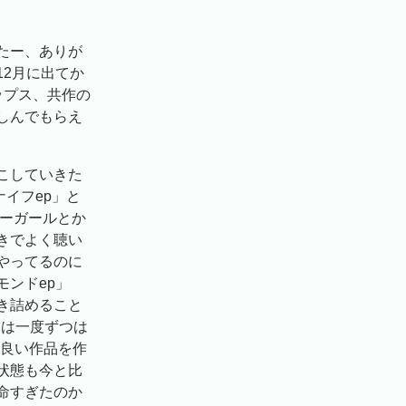
たー、ありが
2月に出てか
ップス、共作の
しんでもらえ
こしていきた
イフep」と
バーガールとか
きでよく聴い
やってるのに
ンドep」
き詰めること
いは一度ずつは
、良い作品を作
状態も今と比
命すぎたのか