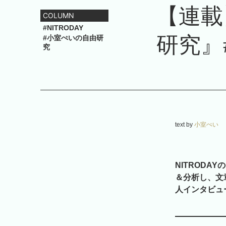
【連載
COLUMN
#NITRODAY
研究』
#小室ぺいの自由研
究
text by
小室ぺい
NITROD
＆分析し、文
人インタビュ