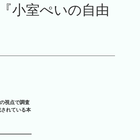
い『小室ぺいの自由
自の視点で調査
載されている本