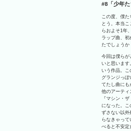
#8「少年
この度、僕た
とう。本当こ
らおよそ1年
ラップ曲、初
たでしょうか
今回は僕らが
いと思います
いう作品。こ
グランジっぽ
てたし曲にも
他のアーティ
『マシン・ザ
になった。この
ずさない以外
らなきゃって
べると不安定