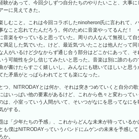
経験があって、今回少しずつ自分たちのやりたいこと、大事に
アーに見えてきた。
しむこと。これは今回コラボしたninoheron氏に言われて、
事なこと忘れてたんだろう。何のために音楽やってるんだ！ 
に音楽をやっていると思っていた。周りの人なんて無視して自
て満足した気でいた。けど、最近気づいたことは他人だって同
な人がいるけど少なからず通じ合う部分はどこかにあって、そ
いう可能性を少し信じてみたいと思った。音楽は別に誰のもの
曲が書けたらすごく嬉しいし、みんなにも聴いてほしいと思う
てた矛盾がとっぱらわれてとても楽になった。
とつ、NITRODAYとは何か、それは突きつめていくと自分の
にはいっぱい他の要素があるけど、これから色々と変わってい
のは、小室っていう人間がいて、そいつがなにを思ってなにを
気がする。
題は「少年たちの予感」、これからどんな未来が待っているか
とも僕はNITRODAYっていうバンドにムゲンの未来を予感し
ろか。