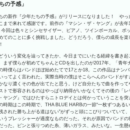
たちの予感」
ちの新作『少年たちの予感』がリリースになりました！ やっ
こまで来れて感謝です。前作の『マシン・ザ・ヤング』が去年1
、今回は色々とシンセサイザー、ピアノ、ツインボーカル、ポ
めてのことに多く挑戦しました。どうだろう、僕らの成長を楽
！
どういう変化を辿ってきたか、今日までにいたる経緯を書き起
。まず僕らが初めてちゃんとCDを出したのが2017年、「青年ナ
の時僕らはバンドほぼ始めたてで17とか18。この作品はナン
いってよく言われた。実際当時の僕はそこらへんのバンドがす
かなり濃くその色が出てたと思う。けど自分たちで曲を作って
ストで形容されるのはやっぱり納得がいかなくてその後の「レモ
・ヤング』ではひたすらニトロデイとは何かっていうことを突
時期はこの時期で、THA BLUE HARBの一節“一枚ずつある
残された勝ち上がる道はない”がずっと頭にこびりついていて
いうプレッシャーが過度なものだった。それが原因でバンドの
だった。ピンと張りつめた糸、薄いガラス、みたいな。一生懸