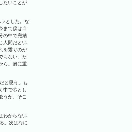
したいことが
ハッとした。な
今まで僕は自
分の中で完結
じ人間だとい
れを繋ぐのが
でもない。た
から。肩に重
歌だと思う。も
く中で芯とし
歌うか、そこ
はわからない
てる。次はなに