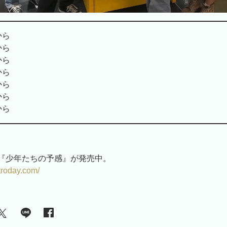
から
から
から
から
から
から
から
『少年たちの予感』が発売中。
troday.com/