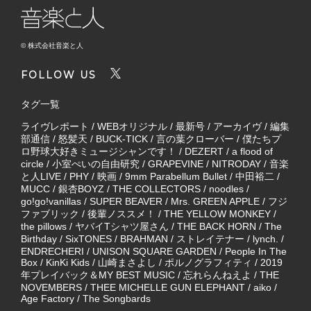
© 株式会社音楽と人
FOLLOW US
タグ一覧
ライヴレポート
/
WEBオリジナル
/
最新号
/
アーカイヴ
/
編集
部通信
/
怒髪天
/
BUCK-TICK
/
言の葉クローバー
/
僕たちプ
ロ野球大好きミュージシャンです！
/
DEZERT
/
a flood of
circle
/
小室ぺいの自由研究
/
GRAPEVINE
/
NITRODAY
/
音楽
と人LIVE
/
PHY
/
映画
/
9mm Parabellum Bullet
/
中田裕二
/
MUCC
/
銀杏BOYZ
/
THE COLLECTORS
/
noodles
/
go!go!vanillas
/
SUPER BEAVER
/
Mrs. GREEN APPLE
/
フジ
ファブリック
/
後輩ノススメ！
/
THE YELLOW MONKEY
/
the pillows
/
ヤバイTシャツ屋さん
/
THE BACK HORN
/
The
Birthday
/
SixTONES
/
BRAHMAN
/
ストレイテナー
/
lynch.
/
ENDRECHERI
/
UNISON SQUARE GARDEN
/
People In The
Box
/
KinKi Kids
/
山崎まさよし
/
ポルノグラフィティ
/
2019
年プレイバック＆MY BEST MUSIC
/
忘れらんねえよ
/
THE
NOVEMBERS
/
THEE MICHELLE GUN ELEPHANT
/
aiko
/
Age Factory
/
The Songbards