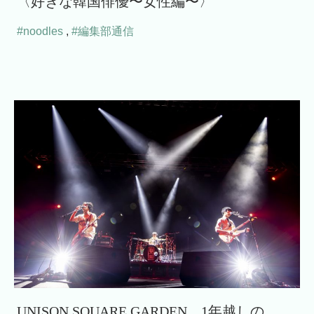
〈好きな韓国俳優〜女性編〜〉
#noodles
,
#編集部通信
UNISON SQUARE GARDEN、1年越しの