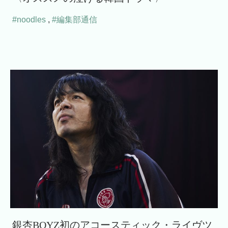
#noodles
,
#編集部通信
銀杏BOYZ初のアコースティック・ライヴツ