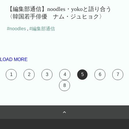
【編集部通信】noodles・yokoと語り合う
〈韓国若手俳優 ナム・ジュヒョク〉
#noodles
,
#編集部通信
LOAD MORE
1
2
3
4
5
6
7
8