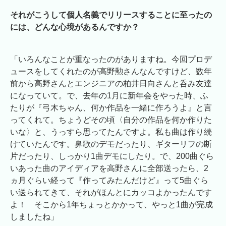
それがこうして個人名義でリリースすることに至ったの
には、どんな心境があるんですか？
「いろんなことが重なったのがありますね。今回プロデ
ュースをしてくれたのが高野勲さんなんですけど、数年
前から高野さんとエンジニアの柏井日向さんと呑み友達
になっていて。で、去年の1月に新年会をやった時、ふ
たりが『弓木ちゃん、何か作品を一緒に作ろうよ』と言
ってくれて。ちょうどその頃〈自分の作品を何か作りた
いな〉と、うっすら思ってたんですよ。私も曲は作り続
けていたんです。鼻歌のデモだったり、ギターリフの断
片だったり、しっかり1曲デモにしたり。で、200曲ぐら
いあった曲のアイディアを高野さんに全部送ったら、2
ヵ月ぐらい経って『作ってみたんだけど』って5曲ぐら
い送られてきて、それがほんとにカッコよかったんです
よ！ そこから1年ちょっとかかって、やっと1曲が完成
しましたね」