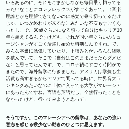
いろあるのに、それをごまかしながら毎日乗り切ってる
みたいなことにコンプレックスがすごくあって。〈音楽
理論とかを理解できてないのに感覚で乗り切ってるだけ
じゃ、いつか終わりが来るな〉みたいな不安もすごくあ
ったし。で、30歳ぐらいになる頃って自分はキャリア10
年を超えてるんですけども、それが同い年ぐらいのミュ
ージシャンがすごく活躍し始めた時期なんですね。で、
みんな本当に勉強していたり、下積みとかいろんな経験
を積んでいて。そこで〈自分はこのままだったらダメだ
な〉と思ってたんです。で、コロナ禍にすごく時間がで
きたので、海外留学に行きました。アメリカは学費も生
活費も高すぎるからアジアで調べてる時に、世界音大ラ
ンキングみたいなのに上位に入ってる大学がマレーシア
にあったんですね。言語も英語だし、全然行ったことも
なかったけど、行ってみようと思って」
そうですか。このマレーシアへの留学は、あなたの強い
意志を感じる数少ない動きのひとつに思えます。