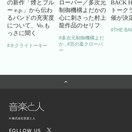
の新作「煙とブル
ローバー／多次元
BACK 
ー e.p.」から伝わ
制御機構よだかの
トーク
るバンドの充実度
心に刺さった村上
催が決
について、Vo.も
龍作品のセリフ
#THE BA
っさに聞く
#多次元制御機構よだ
か
#言の葉クローバ
,
#ネクライトーキー
ー
© 株式会社音楽と人
FOLLOW US