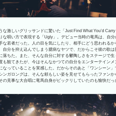
激しいグリッサンドに驚いた「Just Find What You’d Carry
りな唄い方で表現する「Ugly」。デビュー当時の竜馬は、自
手な若者だった。人の目を気にしたり、相手にどう思われるか
、自分を抑え込んでしまう臆病なヤツで、だからこそ彼の歌は
に落ちた。また、そんな自分に対する鬱陶しさをステージで生
度も観てきたが、今はそんなかつての自分をエンターテインメ
になっていることを実感した。だからそのあと「ワンシーン」
シンガロングは、そんな頼もしい姿を見せてもらったファンか
その見事な大合唱に竜馬自身がビックリしていたのも愉快だっ