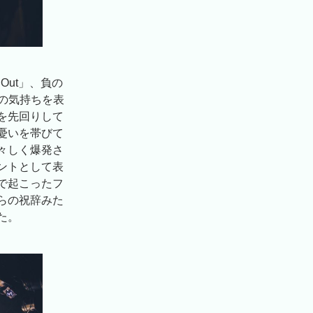
 Out」、負の
分の気持ちを表
を先回りして
憂いを帯びて
々しく爆発さ
ントとして表
で起こったフ
らの祝辞みた
た。