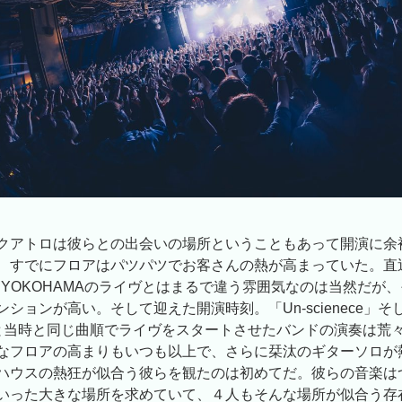
クアトロは彼らとの出会いの場所ということもあって開演に余
、すでにフロアはパツパツでお客さんの熱が高まっていた。直
d Live YOKOHAMAのライヴとはまるで違う雰囲気なのは当然だ
ションが高い。そして迎えた開演時刻。「Un-scienece」そ
e」と当時と同じ曲順でライヴをスタートさせたバンドの演奏は荒
なフロアの高まりもいつも以上で、さらに栞汰のギターソロが
ハウスの熱狂が似合う彼らを観たのは初めてだ。彼らの音楽は
いった大きな場所を求めていて、４人もそんな場所が似合う存