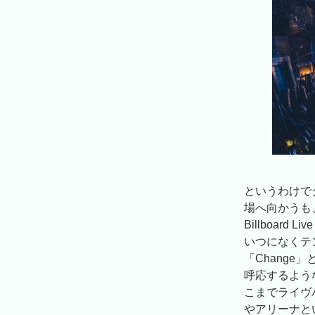
というわけで
場へ向かうも
Billboar
いつになくテン
「Chang
呼応するよう
こまでライヴ
やアリーナと