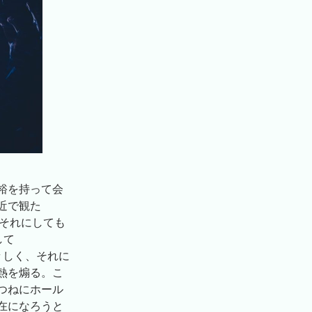
裕を持って会
近で観た
が、それにしても
して
々しく、それに
熱を煽る。こ
つねにホール
在になろうと