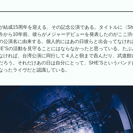
結成15周年を迎える、その記念公演である。タイトルに〈She’ll b
今から10年前、彼らがメジャーデビューを発表したのがここ渋
の公演名に由来する。個人的にはあの日彼らと出会ってなけれ
HE’Sの活動を見守ることにはならなかったと思っている。た
なければ、台湾公演に同行して４人と朝まで呑んだり、武道館
だろう。それだけあの日は自分にとって、SHE’Sというバン
なったライヴだと認識している。