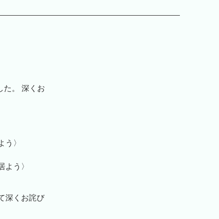
した。 深くお
よう〉
居よう〉
て深くお詫び