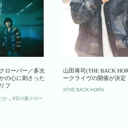
クローバー／多次
山田将司(THE BACK HO
かの心に刺さった
ークライヴの開催が決定
リフ
#THE BACK HORN
,
だか
#言の葉クロー