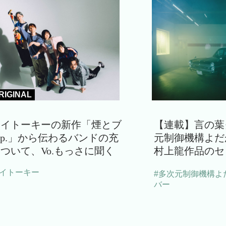
RIGINAL
ライトーキーの新作「煙とブ
【連載】言の葉
e.p.」から伝わるバンドの充
元制御機構よだ
ついて、Vo.もっさに聞く
村上龍作品のセ
ライトーキー
#多次元制御機構よ
バー