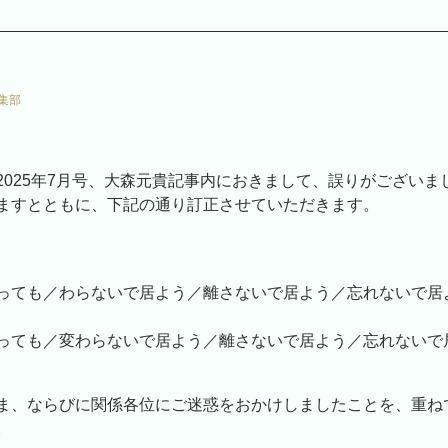
集部
2025年7月号、大森元貴記事内におきまして、誤りがございま
ますとともに、下記の通り訂正させていただきます。
っても／わらないで居よう／離さないで居よう／忘れないで居
っても／変わらないで居よう／離さないで居よう／忘れないで
ま、ならびに関係各位にご迷惑をおかけしましたことを、重ね
。