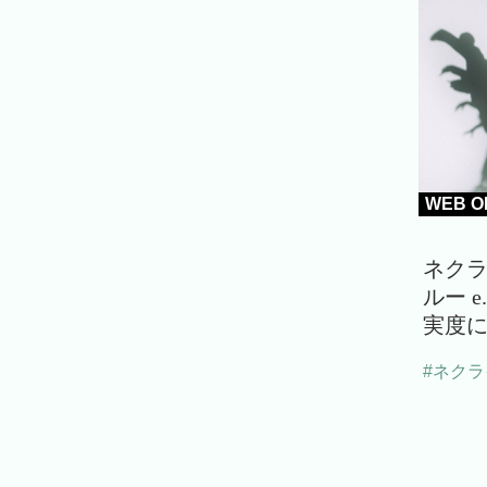
WEB O
ネク
ルー 
実度に
#ネク