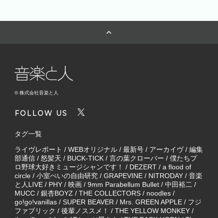
© 株式会社音楽と人
FOLLOW US
タグ一覧
ライヴレポート
/
WEBオリジナル
/
最新号
/
アーカイヴ
/
編集
部通信
/
怒髪天
/
BUCK-TICK
/
言の葉クローバー
/
僕たちプ
ロ野球大好きミュージシャンです！
/
DEZERT
/
a flood of
circle
/
小室ぺいの自由研究
/
GRAPEVINE
/
NITRODAY
/
音楽
と人LIVE
/
PHY
/
映画
/
9mm Parabellum Bullet
/
中田裕二
/
MUCC
/
銀杏BOYZ
/
THE COLLECTORS
/
noodles
/
go!go!vanillas
/
SUPER BEAVER
/
Mrs. GREEN APPLE
/
フジ
ファブリック
/
後輩ノススメ！
/
THE YELLOW MONKEY
/