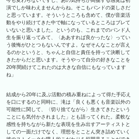
今も変わらないですし、あの気持ちが高揚する感覚は初
演でしか味わえませんからね。そこもバンドの楽しさだ
と思っています。そういうところも含めて、僕が音楽活
動をやり続けてきた中で軸になっているところはブレて
いないと思いました。というのも、これまでのバンド人
生を振り返ってみて、〈ああすれば良かったな〉ってい
う後悔がひとつもないんですよ。なぜそんなことが言え
るのかというと、ちゃんと自信と責任を持って決断して
きたからだと思います。そうやって自分の好きなことを
20年間続けてこれたのは大きな自信にもなっています
ね」
結成から20年に及ぶ活動の積み重ねによって得た手応え
を口にするのと同時に、滝は「良くも悪くも音楽以外の
可能性に関して、〈切り捨てながら〉生きてきたという
ことにも気付かされました」とも語ってくれた。柔軟な
感性を持ちながら新たな表現を生み出すアーティストと
しての一面だけでなく、理想をとことん突き詰めていく