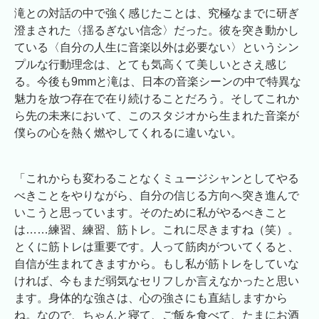
滝との対話の中で強く感じたことは、究極なまでに研ぎ
澄まされた〈揺るぎない信念〉だった。彼を突き動かし
ている〈自分の人生に音楽以外は必要ない〉というシン
プルな行動理念は、とても気高くて美しいとさえ感じ
る。今後も9mmと滝は、日本の音楽シーンの中で特異な
魅力を放つ存在で在り続けることだろう。そしてこれか
ら先の未来において、このスタジオから生まれた音楽が
僕らの心を熱く燃やしてくれるに違いない。
「これからも変わることなくミュージシャンとしてやる
べきことをやりながら、自分の信じる方向へ突き進んで
いこうと思っています。そのために私がやるべきこと
は……練習、練習、筋トレ。これに尽きますね（笑）。
とくに筋トレは重要です。人って筋肉がついてくると、
自信が生まれてきますから。もし私が筋トレをしていな
ければ、今もまだ弱気なセリフしか言えなかったと思い
ます。身体的な強さは、心の強さにも直結しますから
ね。なので、ちゃんと寝て、ご飯を食べて、たまにお酒