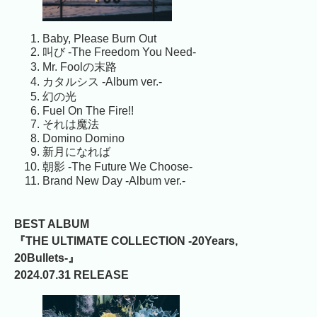
Baby, Please Burn Out
叫び -The Freedom You Need-
Mr. Foolの末路
カタルシス -Album ver.-
幻の光
Fuel On The Fire!!
それは魔法
Domino Domino
新月になれば
朝影 -The Future We Choose-
Brand New Day -Album ver.-
BEST ALBUM
『THE ULTIMATE COLLECTION -20Years,
20Bullets-』
2024.07.31 RELEASE