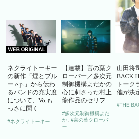
WEB ORIGINAL
ネクライトーキー
【連載】言の葉ク
山田将司
の新作「煙とブル
ローバー／多次元
BACK 
ー e.p.」から伝わ
制御機構よだかの
トーク
るバンドの充実度
心に刺さった村上
催が決
について、Vo.も
龍作品のセリフ
#THE BA
っさに聞く
#多次元制御機構よだ
か
#言の葉クローバ
,
#ネクライトーキー
ー