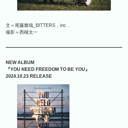
文＝尾藤雅哉_BITTERS，inc．
撮影＝西槇太一
NEW ALBUM
『YOU NEED FREEDOM TO BE YOU』
2024.10.23 RELEASE