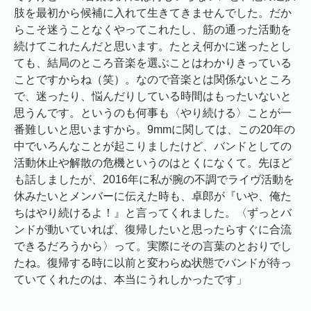
肢を最初から候補に入れて生きてきませんでした。だか
らこそ迷うことなくやってこれたし、筋の通った活動を
続けてこれたんだと思います。たとえ何かに迷ったとし
ても、結局のところ音楽を選ぶことはわかりきっている
ことですからね（笑）。なので音楽とは関係ないところ
で、迷ったり、悩んだりしている時間はもったいないと
思うんです。というのも何事も〈やり続ける〉ことが一
番難しいと思いますから。9mmに関しては、この20年の
中でいろんなことが起こりましたけど、バンドとしての
活動休止や解散の危機というのはとくになくて。先ほど
も話しましたが、2016年に私が腕の不調でライヴ活動を
休みたいとメンバーに伝えた時も、卓郎が『いや、俺た
ちはやり続けるよ！』と言ってくれました。〈ずっとバ
ンドが動いていれば、復帰したいと思ったらすぐに合流
できるだろうから〉って。実際にその言葉のとおりでし
たね。復帰する時に以前と変わらぬ状態でバンドが待っ
ていてくれたのは、本当にうれしかったです」