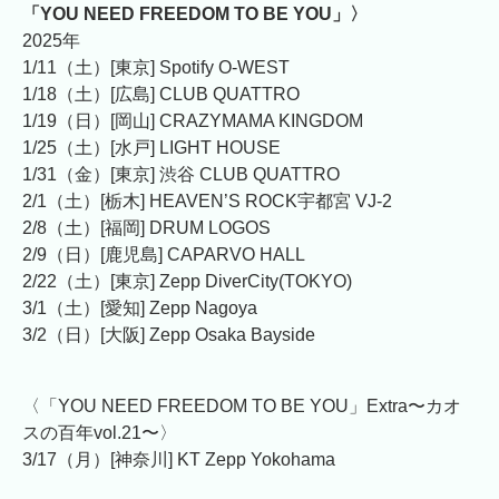
「YOU NEED FREEDOM TO BE YOU」〉
2025年
1/11（土）[東京] Spotify O-WEST
1/18（土）[広島] CLUB QUATTRO
1/19（日）[岡山] CRAZYMAMA KINGDOM
1/25（土）[水戸] LIGHT HOUSE
1/31（金）[東京] 渋谷 CLUB QUATTRO
2/1（土）[栃木] HEAVEN’S ROCK宇都宮 VJ-2
2/8（土）[福岡] DRUM LOGOS
2/9（日）[鹿児島] CAPARVO HALL
2/22（土）[東京] Zepp DiverCity(TOKYO)
3/1（土）[愛知] Zepp Nagoya
3/2（日）[大阪] Zepp Osaka Bayside
〈「YOU NEED FREEDOM TO BE YOU」Extra〜カオ
スの百年vol.21〜〉
3/17（月）[神奈川] KT Zepp Yokohama