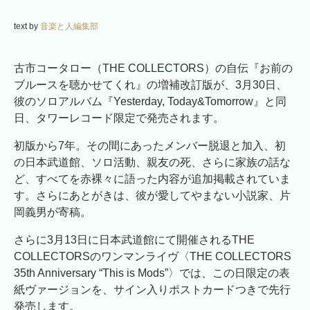
text by
音楽と人編集部
古市コータロー（THE COLLECTORS）の自伝『お前の
ブルースを聴かせてくれ』の増補改訂版が、3月30日、
彼のソロアルバム『Yesterday, Today&Tomorrow』と同
日、タワーレコード限定で発売されます。
初版から7年。その間にあったメンバー脱退と加入、初
の日本武道館、ソロ活動、親友の死、さらに家族の話な
ど、すべてを赤裸々に語った内容が追加掲載されていま
す。さらにあとがきは、彼が愛してやまない小説家、片
岡義男が寄稿。
さらに3月13日に日本武道館にて開催されるTHE
COLLECTORSのワンマンライヴ〈THE COLLECTORS
35th Anniversary “This is Mods”〉では、この日限定の表
紙ヴァージョンを、サイン入りポストカードつきで先行
発売します。