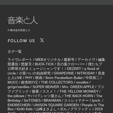
© 株式会社音楽と人
FOLLOW US
タグ一覧
ライヴレポート
/
WEBオリジナル
/
最新号
/
アーカイヴ
/
編集
部通信
/
怒髪天
/
BUCK-TICK
/
言の葉クローバー
/
僕たちプ
ロ野球大好きミュージシャンです！
/
DEZERT
/
a flood of
circle
/
小室ぺいの自由研究
/
GRAPEVINE
/
NITRODAY
/
音楽
と人LIVE
/
PHY
/
映画
/
9mm Parabellum Bullet
/
中田裕二
/
MUCC
/
銀杏BOYZ
/
THE COLLECTORS
/
noodles
/
go!go!vanillas
/
SUPER BEAVER
/
Mrs. GREEN APPLE
/
フジ
ファブリック
/
後輩ノススメ！
/
THE YELLOW MONKEY
/
the pillows
/
ヤバイTシャツ屋さん
/
THE BACK HORN
/
The
Birthday
/
SixTONES
/
BRAHMAN
/
ストレイテナー
/
lynch.
/
ENDRECHERI
/
UNISON SQUARE GARDEN
/
People In The
Box
/
KinKi Kids
/
山崎まさよし
/
ポルノグラフィティ
/
2019