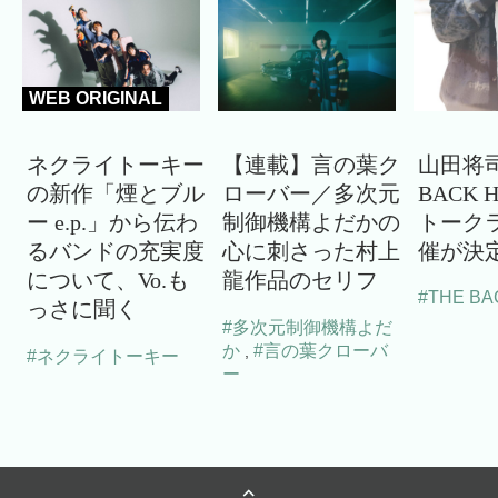
WEB ORIGINAL
ネクライトーキー
【連載】言の葉ク
山田将司
の新作「煙とブル
ローバー／多次元
BACK 
ー e.p.」から伝わ
制御機構よだかの
トーク
るバンドの充実度
心に刺さった村上
催が決
について、Vo.も
龍作品のセリフ
#THE BA
っさに聞く
#多次元制御機構よだ
か
#言の葉クローバ
,
#ネクライトーキー
ー