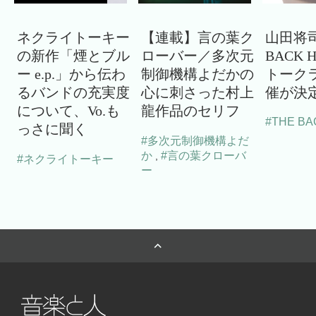
ネクライトーキー
【連載】言の葉ク
山田将司
の新作「煙とブル
ローバー／多次元
BACK 
ー e.p.」から伝わ
制御機構よだかの
トーク
るバンドの充実度
心に刺さった村上
催が決
について、Vo.も
龍作品のセリフ
#THE BA
っさに聞く
#多次元制御機構よだ
か
#言の葉クローバ
,
#ネクライトーキー
ー