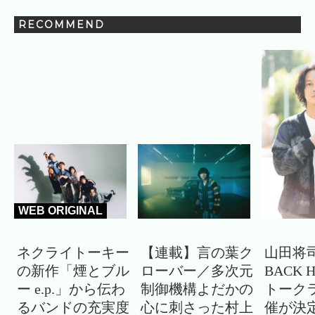
RECOMMEND
WEB ORIGINAL
ネクライトーキー
【連載】言の葉ク
山田将司
の新作「煙とブル
ローバー／多次元
BACK 
ー e.p.」から伝わ
制御機構よだかの
トーク
るバンドの充実度
心に刺さった村上
催が決