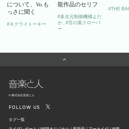
について、Vo.も
龍作品のセリフ
#THE BA
っさに聞く
#多次元制御機構よだ
か
#言の葉クローバ
,
#ネクライトーキー
ー
© 株式会社音楽と人
FOLLOW US
タグ一覧
ライヴレポート
/
WEBオリジナル
/
最新号
/
アーカイヴ
/
編集