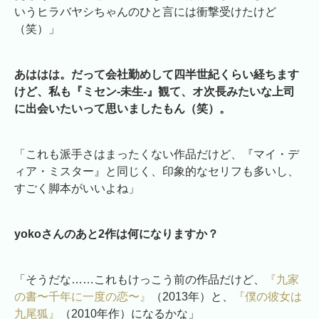
いうヒラバヤシちゃんのひと言には衝撃受けたけど
（笑）」
あははは。だって会社勤めして四半世紀くらい経ちます
けど、私も『ミセン-未生-』観て、オ次長みたいな上司
に出会いたいって思いましたもん（笑）。
「これも派手さはまったくない作品だけど、『マイ・デ
ィア・ミスター』と同じく、印象的なセリフも多いし、
すごく脚本がいいよね」
yokoさんのあと2作は何になりますか？
「そうだな……これもけっこう前の作品だけど、
『九家
の書〜千年に一度の恋〜』
（2013年）と、
『僕の彼女は
九尾狐』
（2010年作）になるかな」