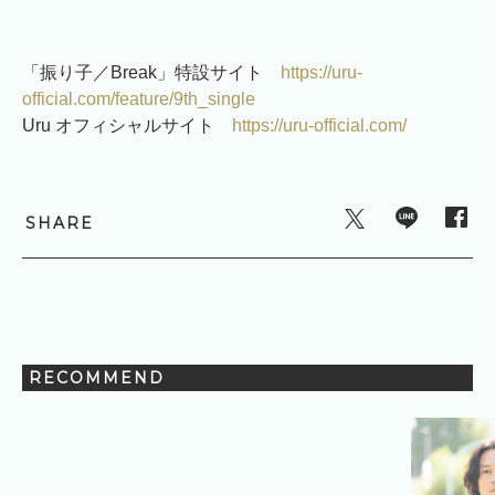
「振り子／Break」特設サイト
https://uru-
official.com/feature/9th_single
Uru オフィシャルサイト
https://uru-official.com/
SHARE
RECOMMEND