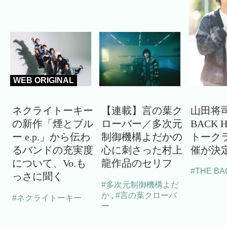
WEB ORIGINAL
ネクライトーキー
【連載】言の葉ク
山田将司
の新作「煙とブル
ローバー／多次元
BACK 
ー e.p.」から伝わ
制御機構よだかの
トーク
るバンドの充実度
心に刺さった村上
催が決
について、Vo.も
龍作品のセリフ
#THE BA
っさに聞く
#多次元制御機構よだ
か
#言の葉クローバ
,
#ネクライトーキー
ー