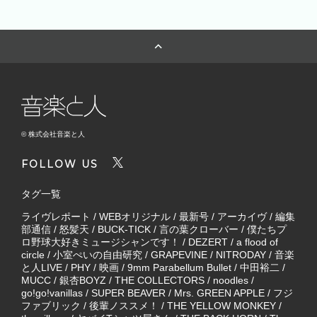
© 株式会社音楽と人
FOLLOW US
タグ一覧
ライヴレポート
/
WEBオリジナル
/
最新号
/
アーカイヴ
/
編集
部通信
/
怒髪天
/
BUCK-TICK
/
言の葉クローバー
/
僕たちプ
ロ野球大好きミュージシャンです！
/
DEZERT
/
a flood of
circle
/
小室ぺいの自由研究
/
GRAPEVINE
/
NITRODAY
/
音楽
と人LIVE
/
PHY
/
映画
/
9mm Parabellum Bullet
/
中田裕二
/
MUCC
/
銀杏BOYZ
/
THE COLLECTORS
/
noodles
/
go!go!vanillas
/
SUPER BEAVER
/
Mrs. GREEN APPLE
/
フジ
ファブリック
/
後輩ノススメ！
/
THE YELLOW MONKEY
/