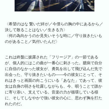
〈希望のはな 繋いだ絆が／今僕らの胸の中にあるから／
決して散ることはない／生きる力〉
〈何の為向かうのか見失いそうな時に／守り抜きたいも
のがあること／気付いたんだ〉
これは終盤に披露された「フリージア」の一節である
が、個人的にはこの曲が一番心に刺さった。臆病で自分
に自信のなかった彼女が、勇気を出して飛び込んだ先で
出会った、守り抜きたいもの――今の彼女にとって、そ
れはきっと画面の向こうにいる「あなた」であって、彼
女は自身の弱さを吐露しながらも、今、唄うことで誰か
に寄り添い、支えている。音楽の力が循環している様
に、そしてしなやかで強い彼女の心に、思わず胸を打た
れたのだ。