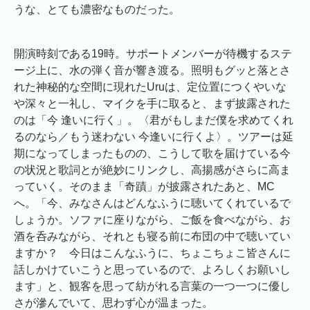
うな、とても濃密なものだった。
開演時刻である19時。サポートメンバーが待機するステ
ージ上に、水の弾く音が響き渡る。照明もグッと落とさ
れた神秘的な空間に現れたUruは、定位置につくやいな
や深々と一礼し、マイクを手に取ると、まず披露された
のは「今 逢いに行く」。〈君がもしまだ僕を求めてくれ
るのなら／もう迷わない 今逢いに行くよ〉。ツアーは延
期になってしまったものの、こうして歌を届けている今
の状況と歌詞とが絶妙にリンクし、高揚感がさらに高ま
っていく。そのまま「奇蹟」が披露されたあと、MC
へ。「今、みなさんはどんなふうに聴いてくれているで
しょうか。ソファに座りながら、ご飯を食べながら、お
酒を呑みながら、それとも寝る前に布団の中で聴いてい
ますか？ 今日はこんなふうに、ちょこちょこ皆さんに
話しかけていこうと思っているので、よろしくお願いし
ます」と、観客を思って紡がれる言葉の一つ一つに優し
さが滲んでいて、思わず心が温まった。