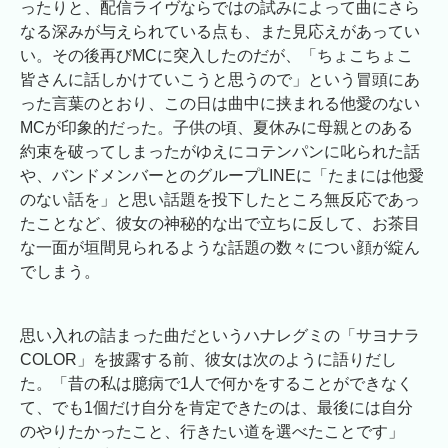
ったりと、配信ライヴならではの試みによって曲にさら
なる深みが与えられている点も、また見応えがあってい
い。その後再びMCに突入したのだが、「ちょこちょこ
皆さんに話しかけていこうと思うので」という冒頭にあ
った言葉のとおり、この日は曲中に挟まれる他愛のない
MCが印象的だった。子供の頃、夏休みに母親とのある
約束を破ってしまったがゆえにコテンパンに叱られた話
や、バンドメンバーとのグループLINEに「たまには他愛
のない話を」と思い話題を投下したところ無反応であっ
たことなど、彼女の神秘的な出で立ちに反して、お茶目
な一面が垣間見られるような話題の数々につい顔が綻ん
でしまう。
思い入れの詰まった曲だというハナレグミの「サヨナラ
COLOR」を披露する前、彼女は次のように語りだし
た。「昔の私は臆病で1人で何かをすることができなく
て、でも1個だけ自分を肯定できたのは、最後には自分
のやりたかったこと、行きたい道を選べたことです」