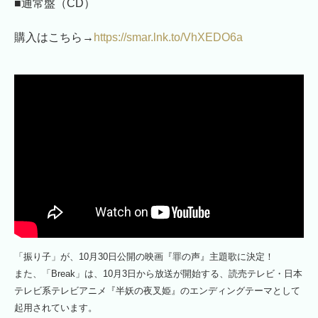
■通常盤（CD）
購入はこちら→
https://smar.lnk.to/VhXEDO6a
「振り子」が、10月30日公開の映画『罪の声』主題歌に決定！
また、「Break」は、10月3日から放送が開始する、読売テレビ・日本
テレビ系テレビアニメ『半妖の夜叉姫』のエンディングテーマとして
起用されています。