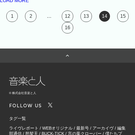
LOAD MORE
1
2
…
12
13
14
15
16
© 株式会社音楽と人
FOLLOW US
タグ一覧
ライヴレポート
/
WEBオリジナル
/
最新号
/
アーカイヴ
/
編集
部通信
/
怒髪天
/
BUCK-TICK
/
言の葉クローバー
/
僕たちプ