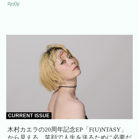
#jo0ji
CURRENT ISSUE
木村カエラの20周年記念EP「F(U)NTASY」
から見える、笑顔で人生を送るために必要だ