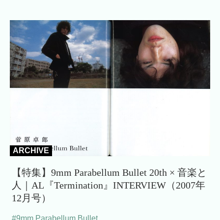
ARCHIVE
【特集】9mm Parabellum Bullet 20th × 音楽と
人｜AL『Termination』INTERVIEW（2007年
12月号）
#9mm Parabellum Bullet