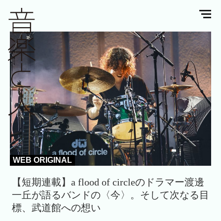
WEB ORIGINAL
【短期連載】a flood of circleのドラマー渡邊
一丘が語るバンドの〈今〉。そして次なる目
標、武道館への想い