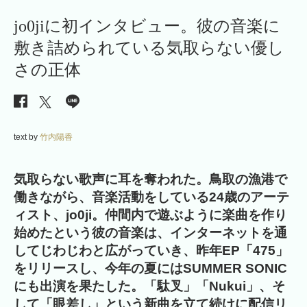
jo0jiに初インタビュー。彼の音楽に
敷き詰められている気取らない優し
さの正体
text by
竹内陽香
気取らない歌声に耳を奪われた。鳥取の漁港で
働きながら、音楽活動をしている24歳のアーテ
ィスト、jo0ji。仲間内で遊ぶように楽曲を作り
始めたという彼の音楽は、インターネットを通
してじわじわと広がっていき、昨年EP「475」
をリリースし、今年の夏にはSUMMER SONIC
にも出演を果たした。「駄叉」「Nukui」、そ
して「眼差し」という新曲を立て続けに配信リ