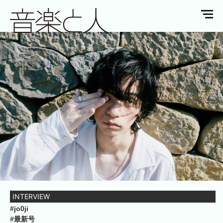
INTERVIEW
#jo0ji
#最新号