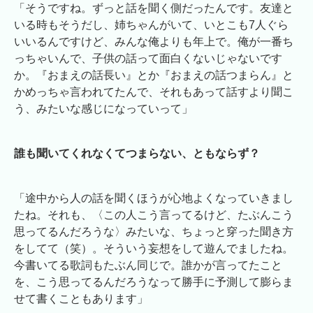
「そうですね。ずっと話を聞く側だったんです。友達と
いる時もそうだし、姉ちゃんがいて、いとこも7人ぐら
いいるんですけど、みんな俺よりも年上で。俺が一番ち
っちゃいんで、子供の話って面白くないじゃないです
か。『おまえの話長い』とか『おまえの話つまらん』と
かめっちゃ言われてたんで、それもあって話すより聞こ
う、みたいな感じになっていって」
誰も聞いてくれなくてつまらない、ともならず？
「途中から人の話を聞くほうが心地よくなっていきまし
たね。それも、〈この人こう言ってるけど、たぶんこう
思ってるんだろうな〉みたいな、ちょっと穿った聞き方
をしてて（笑）。そういう妄想をして遊んでましたね。
今書いてる歌詞もたぶん同じで。誰かが言ってたこと
を、こう思ってるんだろうなって勝手に予測して膨らま
せて書くこともあります」