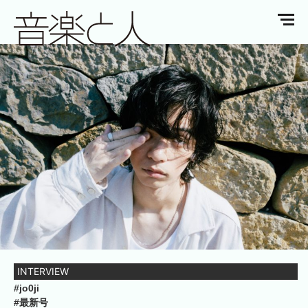
INTERVIEW
#jo0ji
#最新号