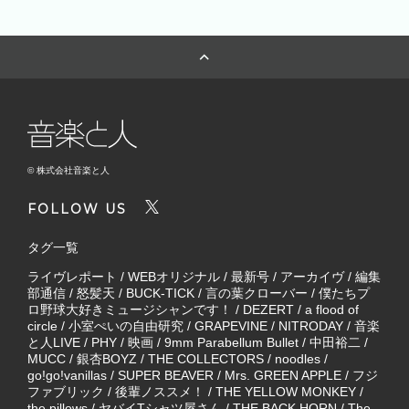
© 株式会社音楽と人
FOLLOW US
タグ一覧
ライヴレポート
/
WEBオリジナル
/
最新号
/
アーカイヴ
/
編集
部通信
/
怒髪天
/
BUCK-TICK
/
言の葉クローバー
/
僕たちプ
ロ野球大好きミュージシャンです！
/
DEZERT
/
a flood of
circle
/
小室ぺいの自由研究
/
GRAPEVINE
/
NITRODAY
/
音楽
と人LIVE
/
PHY
/
映画
/
9mm Parabellum Bullet
/
中田裕二
/
MUCC
/
銀杏BOYZ
/
THE COLLECTORS
/
noodles
/
go!go!vanillas
/
SUPER BEAVER
/
Mrs. GREEN APPLE
/
フジ
ファブリック
/
後輩ノススメ！
/
THE YELLOW MONKEY
/
the pillows
/
ヤバイTシャツ屋さん
/
THE BACK HORN
/
The