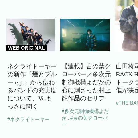
WEB ORIGINAL
ネクライトーキー
【連載】言の葉ク
山田将司
の新作「煙とブル
ローバー／多次元
BACK 
ー e.p.」から伝わ
制御機構よだかの
トーク
るバンドの充実度
心に刺さった村上
催が決
について、Vo.も
龍作品のセリフ
#THE BA
っさに聞く
#多次元制御機構よだ
か
#言の葉クローバ
,
#ネクライトーキー
ー