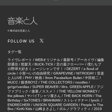
© 株式会社音楽と人
FOLLOW US
タグ一覧
ライヴレポート
/
WEBオリジナル
/
最新号
/
アーカイヴ
/
編集
部通信
/
怒髪天
/
BUCK-TICK
/
言の葉クローバー
/
僕たちプ
ロ野球大好きミュージシャンです！
/
DEZERT
/
a flood of
circle
/
小室ぺいの自由研究
/
GRAPEVINE
/
NITRODAY
/
音楽
と人LIVE
/
PHY
/
映画
/
9mm Parabellum Bullet
/
中田裕二
/
MUCC
/
銀杏BOYZ
/
THE COLLECTORS
/
noodles
/
go!go!vanillas
/
SUPER BEAVER
/
Mrs. GREEN APPLE
/
フジ
ファブリック
/
後輩ノススメ！
/
THE YELLOW MONKEY
/
the pillows
/
ヤバイTシャツ屋さん
/
THE BACK HORN
/
The
Birthday
/
SixTONES
/
BRAHMAN
/
ストレイテナー
/
lynch.
/
ENDRECHERI
/
UNISON SQUARE GARDEN
/
People In The
Box
/
KinKi Kids
/
山崎まさよし
/
ポルノグラフィティ
/
2019