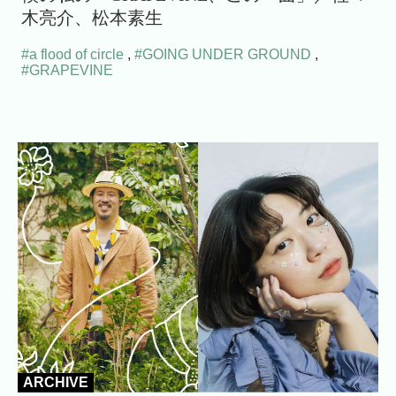
木亮介、松本素生
#a flood of circle
,
#GOING UNDER GROUND
,
#GRAPEVINE
ARCHIVE