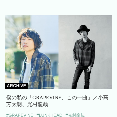
ARCHIVE
僕の私の「GRAPEVINE、この一曲」／小高
芳太朗、光村龍哉
#GRAPEVINE
,
#LUNKHEAD
,
#光村龍哉