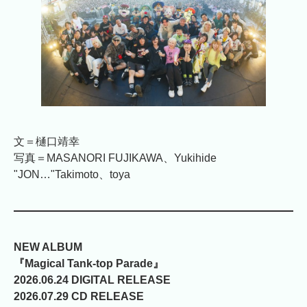
文＝樋口靖幸
写真＝MASANORI FUJIKAWA、Yukihide
"JON…"Takimoto、toya
NEW ALBUM
『Magical Tank-top Parade』
2026.06.24 DIGITAL RELEASE
2026.07.29 CD RELEASE