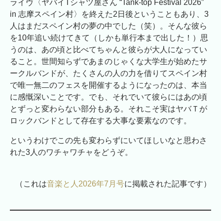
ライヴ〈ヤバイTシャツ屋さん “Tank-top Festival 2026”
in 志摩スペイン村〉を終えた2日後ということもあり、3
人はまだスペイン村の夢の中でした（笑）。そんな彼ら
を10年追い続けてきて（しかも単行本まで出した！）思
うのは、あの頃と比べてちゃんと彼らが大人になってい
ること。世間知らずであまのじゃくな大学生が始めたサ
ークルバンドが、たくさんの人の力を借りてスペイン村
で唯一無二のフェスを開催するようになったのは、本当
に感慨深いことです。でも、それでいて彼らにはあの頃
とずっと変わらない部分もある。それこそ実はヤバＴが
ロックバンドとして存在する大事な要素なのです。
というわけでこの先も変わらずにいてほしいなと思わさ
れた3人のワチャワチャをどうぞ。
（これは
音楽と人2026年7月号
に掲載された記事です）