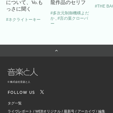
について、Vo.も
龍作品のセリフ
#THE BA
っさに聞く
#多次元制御機構よだ
か
#言の葉クローバ
,
#ネクライトーキー
ー
© 株式会社音楽と人
FOLLOW US
タグ一覧
ライヴレポート
/
WEBオリジナル
/
最新号
/
アーカイヴ
/
編集