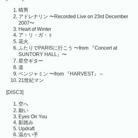
晴男
アドレナリン 〜Recorded Live on 23rd December
2007〜
Heart of Winter
ア・リ・ガ・ト
花火
ふたりでPARISに行こう 〜from 『Concert at
SUNTORY HALL』〜
星空ギター
道
ベンジャミン 〜from 『HARVEST』～
21世紀マン
[DISC3]
空へ
願い
Eyes On You
影踏み
Updraft
温かい手