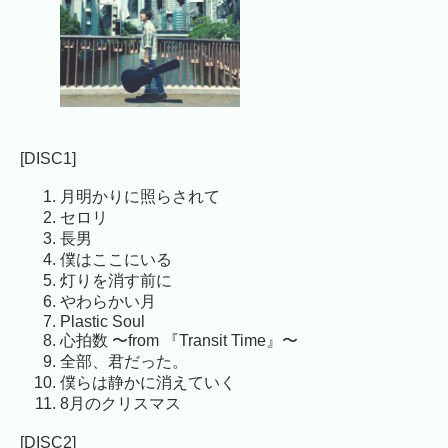
[DISC1]
月明かりに照らされて
セロリ
長男
僕はここにいる
灯りを消す前に
やわらかい月
Plastic Soul
心拍数 〜from 『Transit Time』〜
全部、君だった。
僕らは静かに消えていく
8月のクリスマス
[DISC2]