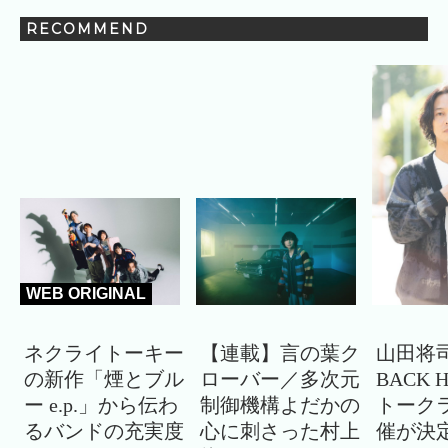
RECOMMEND
WEB ORIGINAL
ネクライトーキー
【連載】言の葉ク
山田将司
の新作「煙とブル
ローバー／多次元
BACK 
ー e.p.」から伝わ
制御機構よだかの
トーク
るバンドの充実度
心に刺さった村上
催が決