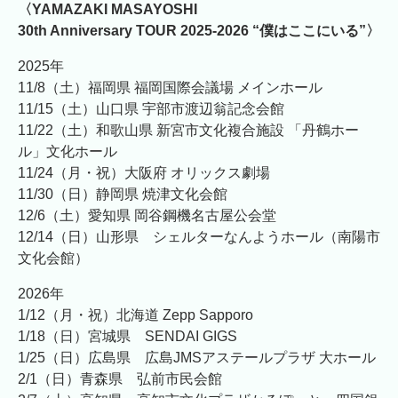
〈YAMAZAKI MASAYOSHI
30th Anniversary TOUR 2025-2026 “僕はここにいる”〉
2025年
11/8（土）福岡県 福岡国際会議場 メインホール
11/15（土）山口県 宇部市渡辺翁記念会館
11/22（土）和歌山県 新宮市文化複合施設 「丹鶴ホー
ル」文化ホール
11/24（月・祝）大阪府 オリックス劇場
11/30（日）静岡県 焼津文化会館
12/6（土）愛知県 岡谷鋼機名古屋公会堂
12/14（日）山形県 シェルターなんようホール（南陽市
文化会館）
2026年
1/12（月・祝）北海道 Zepp Sapporo
1/18（日）宮城県 SENDAI GIGS
1/25（日）広島県 広島JMSアステールプラザ 大ホール
2/1（日）青森県 弘前市民会館