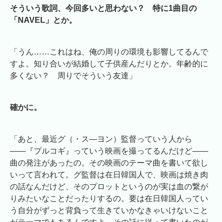
そういう歌詞、今回多いと思わない？ 特に1曲目の
「NAVEL」とか。
「うん……これはね、俺の周りの環境も影響してるんで
すよ。知り合いが結婚して子供産んだりとか。年齢的に
多くない？ 周りでそういう友達」
確かに。
「あと、最近グ（・ス―ヨン）監督っていう人から
――『プルコギ』っていう映画を撮ってるんだけど――
曲の発注があったの。その映画のテーマ曲を書いて欲し
いって言われて。グ監督は在日韓国人で、映画は焼き肉
の話なんだけど、そのプロットというのが実は血の繋が
りみたいなことだったりするの。要は在日韓国人ってい
う自分がずっと背負って生きていかなきゃいけないこと