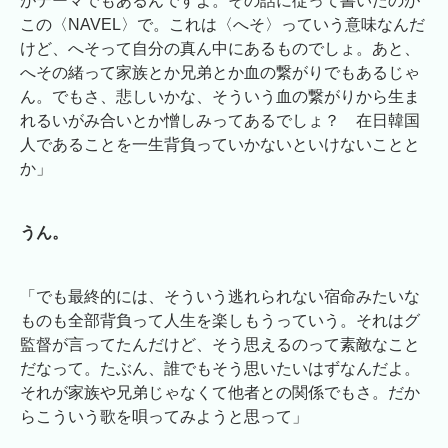
がテーマでもあるんですよ。その話に従って書いたのが
この〈NAVEL〉で。これは〈へそ〉っていう意味なんだ
けど、へそって自分の真ん中にあるものでしょ。あと、
へその緒って家族とか兄弟とか血の繋がりでもあるじゃ
ん。でもさ、悲しいかな、そういう血の繋がりから生ま
れるいがみ合いとか憎しみってあるでしょ？ 在日韓国
人であることを一生背負っていかないといけないことと
か」
うん。
「でも最終的には、そういう逃れられない宿命みたいな
ものも全部背負って人生を楽しもうっていう。それはグ
監督が言ってたんだけど、そう思えるのって素敵なこと
だなって。たぶん、誰でもそう思いたいはずなんだよ。
それが家族や兄弟じゃなくて他者との関係でもさ。だか
らこういう歌を唄ってみようと思って」