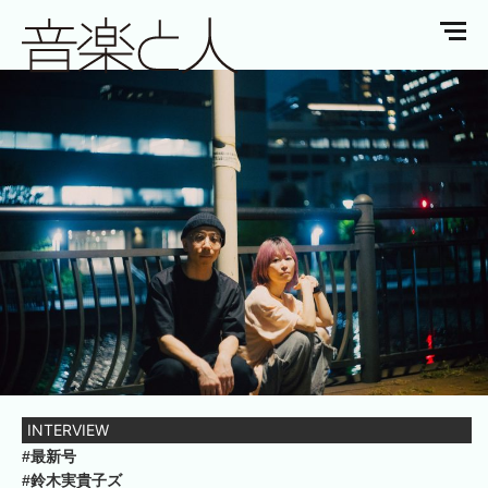
INTERVIEW
#最新号
#鈴木実貴子ズ