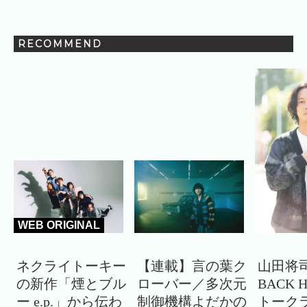
RECOMMEND
WEB ORIGINAL
ネクライトーキー
【連載】言の葉ク
山田将司
の新作「煙とブル
ローバー／多次元
BACK 
ー e.p.」から伝わ
制御機構よだかの
トーク