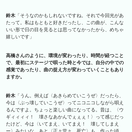
鈴木
「そうなのかもしれないですね。それで今回光があ
たって。私はもともと好きだったし、この曲が、こんな
いい形で日の目を見るとは思ってなかったから、めちゃ
嬉しいです」
高橋さんのように、環境が変わったり、時間が経つこと
で、最初にステージで唄った時と今では、自分の中での
感覚であったり、曲の捉え方が変わっていくこともあり
ますか。
鈴木
「うん。例えば〈あきらめていこうぜ〉だったら、
今は〈ぶっ壊していこうぜ〉ってニコニコしながら唄え
るんですよ。ちょっと楽しい曲になってる。昔は、〈ウ
ギィィィィ！ 壊さなあかんでぇぇぇ！〉って感じだっ
たけど、今は〈いてまえ、いてまえ！ 壊してしまえ
ー〉みたいな。あと〈正々堂々、死亡〉も、作った頃