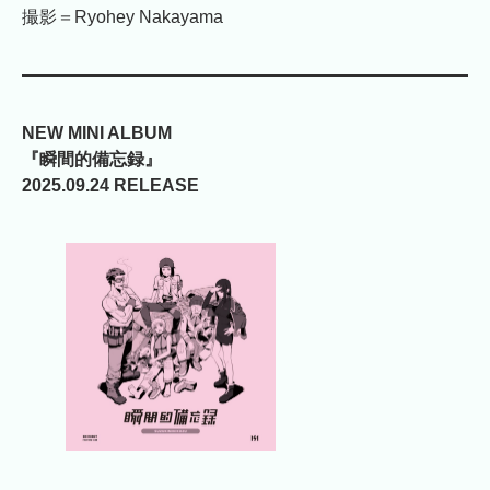
撮影＝Ryohey Nakayama
NEW MINI ALBUM
『瞬間的備忘録』
2025.09.24 RELEASE