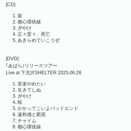
[CD]
坂
都心環状線
夕やけ
正々堂々、死亡
あきらめていこうぜ
[DVD]
｢あばら｣リリースツアー
Live at 下北沢SHELTER 2025.06.28
音楽やめたい
生きてしぬ
夕やけ
暁
かかってこいよバッドエンド
違和感と窮屈
チャイム
都心環状線