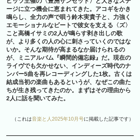
ピッツ主催の〈豊洲サンセット〉と大きなステ
ージに立つ機会に恵まれてきた。アコギをかき
鳴らし、全力の声で唄う鈴木実貴子と、力強く
エモーショナルなビートで彼女を支える〈ズ〉
こと高橋イサミの2人が鳴らす剥き出しの歌
が、より多くの人の心に刺さっていくのではな
いか。そんな期待が高まるなか届けられるの
が、ミニアルバム『瞬間的備忘録』だ。現在の
ライヴでも欠かせない、インディーズ時代のナ
ンバー5曲を再レコーディングした1枚。古くは
結成当初の楽曲もあるというが、なぜこの曲た
ちが生き残ってきたのか。まずはその理由から
2人に話を聞いてみた。
（これは
音楽と人2025年10月号
に掲載した記事です）