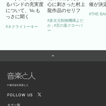
るバンドの充実度
心に刺さった村上
催が決
について、Vo.も
龍作品のセリフ
#THE BA
っさに聞く
#多次元制御機構よだ
か
#言の葉クローバ
,
#ネクライトーキー
ー
© 株式会社音楽と人
FOLLOW US
タグ一覧