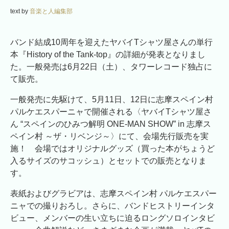
text by
音楽と人編集部
バンド結成10周年を迎えたヤバイTシャツ屋さんの単行
本『History of the Tank-top』の詳細が発表となりまし
た。一般発売は6月22日（土）、タワーレコード独占に
て販売。
一般発売に先駆けて、5月11日、12日に志摩スペイン村
パルケエスパーニャで開催される〈ヤバイTシャツ屋さ
ん “スペインのひみつ解明 ONE-MAN SHOW” in 志摩ス
ペイン村 ～ザ・リベンジ～〉にて、会場先行販売を実
施！ 会場ではオリジナルグッズ（買った本がちょうど
入るサイズのサコッシュ）とセットでの販売となりま
す。
表紙およびグラビアは、志摩スペイン村 パルケエスパー
ニャでの撮りおろし。さらに、バンドヒストリーインタ
ビュー、メンバーの生い立ちに迫るロングソロインタビ