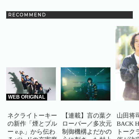
RECOMMEND
WEB ORIGINAL
ネクライトーキー
【連載】言の葉ク
山田将司
の新作「煙とブル
ローバー／多次元
BACK 
ー e.p.」から伝わ
制御機構よだかの
トーク