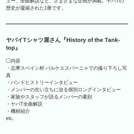
ュー、全曲解説など、さまざまな企画が満載。ヤバTの
歴史が凝縮された1冊です。
ヤバイTシャツ屋さん
『History of the Tank-
top』
◯内容
・志摩スペイン村 パルケエスパーニャでの撮り下ろし写
真
・バンドヒストリーインタビュー
・メンバーの生い立ちに迫る個別ロングインタビュー
・家族やスタッフが語るメンバーの素顔
・ヤバT全曲解説
・機材紹介
etc.