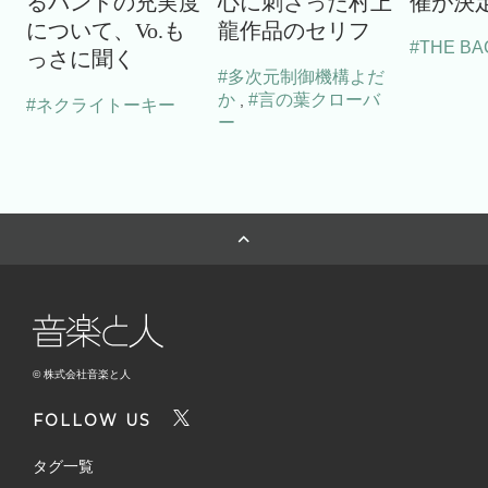
るバンドの充実度
心に刺さった村上
催が決
について、Vo.も
龍作品のセリフ
#THE BA
っさに聞く
#多次元制御機構よだ
か
#言の葉クローバ
,
#ネクライトーキー
ー
© 株式会社音楽と人
FOLLOW US
タグ一覧