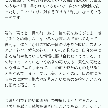
この言葉は、小林秀雄さんという文芸評論家の作品全集
のうちの1冊に書かれているもので、自分の感受性であ
ったり、モノづくりに対する在り方の軸足になっている
一節です。
端的に言うと、目の前にある一輪の花をあるがままに感
じることの難しさ、をいろんな言い方で書いてあって。
例えば、僕たちが目の前の一輪の花を見た時に、スミレ
という花だ、紫色の花だ、といった具合に、自分の中に
ある名前や色といった情報に擦り合わせようとする。そ
の時点で、スミレという名前の花である、紫色の花だと
いう概念で見てしまって、目の前の花そのものを見るこ
とをやめてしまう。でも〈美〉というのは、目の前にあ
るものに対する概念や記号みたいなものを捨てたところ
に初めて宿る、と。
つまり何でも頭や知識だけで理解しようとすることは、
〈美〉を感じる経験を遠ざけることである、と。そうい