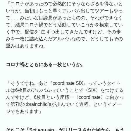
「コロナがあったので必然的にそうならざるを得ないと
いうか。当初はもっと早くアルバム出してツアーもやっ
て……みたいな目論見があったものの、それができなく
て。結局コロナ禍でどう活動していこうかを模索してい
く中で、配信を1曲ずつ出してきたんですけど、その歩
みを一枚に詰め込んだアルバムなので、どうしてもその
重みはありますね」
コロナ禍とともにある一枚というか。
「そうですね。あと『coordinate SIX』っていうタイト
ルは6枚目のアルバムっていうことで〈SIX〉をつけてる
んですけど、6枚目という座標＝〈coordinate〉に向かっ
て第7期のbrainchild’sが歩んでいく過程、というイメー
ジでもあります」
それこそ「Set you a/n」がリリースされた頃から、もう