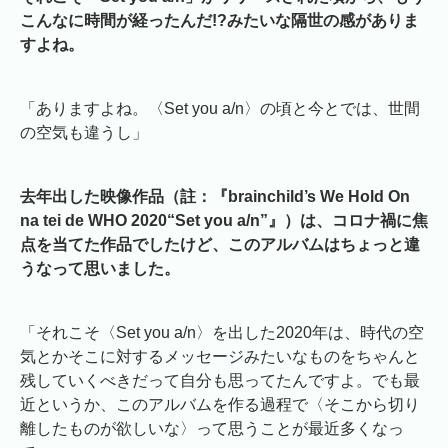
こんなに時間が経ったんだ!?みたいな隔世の感がありま
すよね。
「ありますよね。〈Set you a/n〉の頃と今とでは、世間
の空気も違うし」
去年出した映像作品（註：『brainchild’s We Hold On
na tei de WHO 2020“Set you a/n”』）は、コロナ禍に焦
点を当てた作品でしたけど、このアルバムはちょっと違
うなって思いました。
「それこそ〈Set you a/n〉を出した2020年は、時代の空
気とかそこに対するメッセージみたいなものをちゃんと
残していくべきだって自分も思ってたんですよ。でも最
近というか、このアルバムを作る過程で〈そこから切り
離したものが欲しいな〉って思うことが最近多くなっ