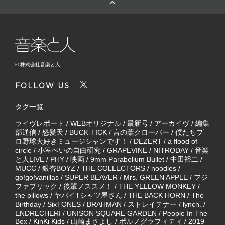
© 株式会社音楽と人
FOLLOW US
タグ一覧
ライヴレポート
/
WEBオリジナル
/
最新号
/
アーカイヴ
/
編集
部通信
/
怒髪天
/
BUCK-TICK
/
言の葉クローバー
/
僕たちプ
ロ野球大好きミュージシャンです！
/
DEZERT
/
a flood of
circle
/
小室ぺいの自由研究
/
GRAPEVINE
/
NITRODAY
/
音楽
と人LIVE
/
PHY
/
映画
/
9mm Parabellum Bullet
/
中田裕二
/
MUCC
/
銀杏BOYZ
/
THE COLLECTORS
/
noodles
/
go!go!vanillas
/
SUPER BEAVER
/
Mrs. GREEN APPLE
/
フジ
ファブリック
/
後輩ノススメ！
/
THE YELLOW MONKEY
/
the pillows
/
ヤバイTシャツ屋さん
/
THE BACK HORN
/
The
Birthday
/
SixTONES
/
BRAHMAN
/
ストレイテナー
/
lynch.
/
ENDRECHERI
/
UNISON SQUARE GARDEN
/
People In The
Box
/
KinKi Kids
/
山崎まさよし
/
ポルノグラフィティ
/
2019