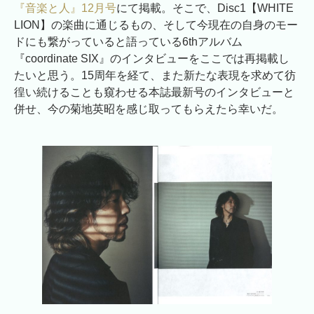
『音楽と人』12月号
にて掲載。そこで、Disc1【WHITE
LION】の楽曲に通じるもの、そして今現在の自身のモー
ドにも繋がっていると語っている6thアルバム
『coordinate SIX』のインタビューをここでは再掲載し
たいと思う。15周年を経て、また新たな表現を求めて彷
徨い続けることも窺わせる本誌最新号のインタビューと
併せ、今の菊地英昭を感じ取ってもらえたら幸いだ。