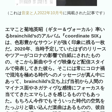
（これは
音楽と人2022年10月号
に掲載された記事です）
エマこと菊地英昭（ギター＆ヴォーカル）率い
るbrainchild’sのアルバム『coordinate SIX』
は、色彩豊かなサウンドが強く印象に残る一枚
だ。2020年、当時予定していたはずのリリース
やツアーがコロナの影響で白紙にされたもの
の、そこから新曲やライヴ映像など配信スタイ
ルで発表してきた彼ら。そこには常にコロナ禍
で混沌を極める時代へのメッセージが真ん中に
あって、brainchild’s立ち上げ当初から人間の
マイナス面やネガティヴな感情にフォーカスを
当ててきたエマらしさを感じるものでもあっ
た。もちろん今作でもそういった時代の空気を
たっぷりと吸い込んだ楽曲はあるものの、彼自