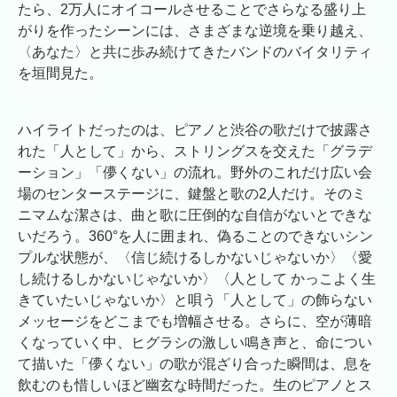
たら、2万人にオイコールさせることでさらなる盛り上
がりを作ったシーンには、さまざまな逆境を乗り越え、
〈あなた〉と共に歩み続けてきたバンドのバイタリティ
を垣間見た。
ハイライトだったのは、ピアノと渋谷の歌だけで披露さ
れた「人として」から、ストリングスを交えた「グラデ
ーション」「儚くない」の流れ。野外のこれだけ広い会
場のセンターステージに、鍵盤と歌の2人だけ。そのミ
ニマムな潔さは、曲と歌に圧倒的な自信がないとできな
いだろう。360°を人に囲まれ、偽ることのできないシン
プルな状態が、〈信じ続けるしかないじゃないか〉〈愛
し続けるしかないじゃないか〉〈人として かっこよく生
きていたいじゃないか〉と唄う「人として」の飾らない
メッセージをどこまでも増幅させる。さらに、空が薄暗
くなっていく中、ヒグラシの激しい鳴き声と、命につい
て描いた「儚くない」の歌が混ざり合った瞬間は、息を
飲むのも惜しいほど幽玄な時間だった。生のピアノとス