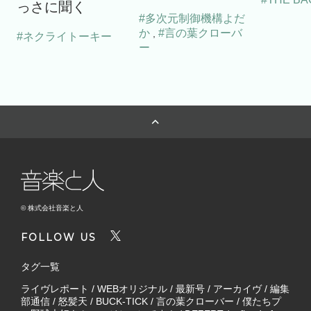
っさに聞く
#多次元制御機構よだ
か
#言の葉クローバ
,
#ネクライトーキー
ー
© 株式会社音楽と人
FOLLOW US
タグ一覧
ライヴレポート
/
WEBオリジナル
/
最新号
/
アーカイヴ
/
編集
部通信
/
怒髪天
/
BUCK-TICK
/
言の葉クローバー
/
僕たちプ