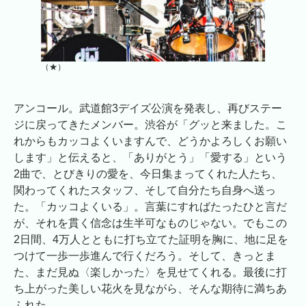
（★）
アンコール。武道館3デイズ公演を発表し、再びステー
ジに戻ってきたメンバー。渋谷が「グッと来ました。こ
れからもカッコよくいますんで、どうかよろしくお願い
します」と伝えると、「ありがとう」「愛する」という
2曲で、とびきりの愛を、今日集まってくれた人たち、
関わってくれたスタッフ、そして自分たち自身へ送っ
た。「カッコよくいる」。言葉にすればたったひと言だ
が、それを貫く信念は生半可なものじゃない。でもこの
2日間、4万人とともに打ち立てた証明を胸に、地に足を
つけて一歩一歩進んで行くだろう。そして、きっとま
た、まだ見ぬ〈楽しかった〉を見せてくれる。最後に打
ち上がった美しい花火を見ながら、そんな期待に満ちあ
ふれた。