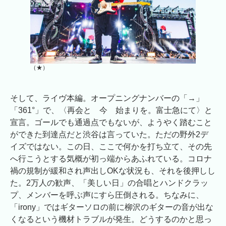
（★）
そして、ライヴ本編。オープニングナンバーの「→」
「361°」で、〈再会と 今 始まりを。富士急にて〉と
宣言。ゴールでも通過点でもないが、ようやく踏むこと
ができた到達点だと渋谷は言っていた。ただの野外2デ
イズではない。この日、ここで何かを打ち立て、その先
へ行こうとする気概が初っ端からあふれている。コロナ
禍の規制が緩和され声出しOKな状況も、それを後押しし
た。2万人の歓声、「美しい日」の合唱とハンドクラッ
プ、メンバーを呼ぶ声にすら圧倒される。ちなみに、
「irony」ではギターソロの前に柳沢のギターの音が出な
くなるという機材トラブルが発生。どうするのかと思っ