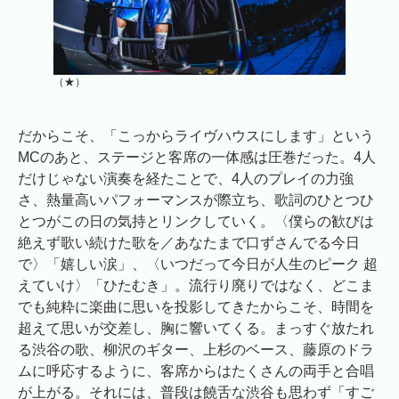
（★）
だからこそ、「こっからライヴハウスにします」という
MCのあと、ステージと客席の一体感は圧巻だった。4人
だけじゃない演奏を経たことで、4人のプレイの力強
さ、熱量高いパフォーマンスが際立ち、歌詞のひとつひ
とつがこの日の気持とリンクしていく。〈僕らの歓びは
絶えず歌い続けた歌を／あなたまで口ずさんでる今日
で〉「嬉しい涙」、〈いつだって今日が人生のピーク 超
えていけ〉「ひたむき」。流行り廃りではなく、どこま
でも純粋に楽曲に思いを投影してきたからこそ、時間を
超えて思いが交差し、胸に響いてくる。まっすぐ放たれ
る渋谷の歌、柳沢のギター、上杉のベース、藤原のドラ
ムに呼応するように、客席からはたくさんの両手と合唱
が上がる。それには、普段は饒舌な渋谷も思わず「すご