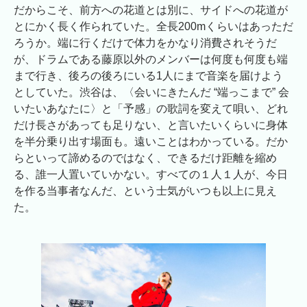
だからこそ、前方への花道とは別に、サイドへの花道が
とにかく長く作られていた。全長200mくらいはあっただ
ろうか。端に行くだけで体力をかなり消費されそうだ
が、ドラムである藤原以外のメンバーは何度も何度も端
まで行き、後ろの後ろにいる1人にまで音楽を届けよう
としていた。渋谷は、〈会いにきたんだ “端っこまで” 会
いたいあなたに〉と「予感」の歌詞を変えて唄い、どれ
だけ長さがあっても足りない、と言いたいくらいに身体
を半分乗り出す場面も。遠いことはわかっている。だか
らといって諦めるのではなく、できるだけ距離を縮め
る、誰一人置いていかない。すべての１人１人が、今日
を作る当事者なんだ、という士気がいつも以上に見え
た。