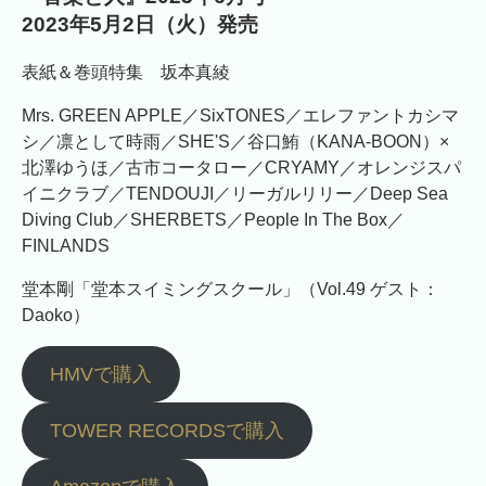
2023年5月2日（火）発売
表紙＆巻頭特集 坂本真綾
Mrs. GREEN APPLE／SixTONES／エレファントカシマ
シ／凛として時雨／SHE'S／谷口鮪（KANA-BOON）×
北澤ゆうほ／古市コータロー／CRYAMY／オレンジスパ
イニクラブ／TENDOUJI／リーガルリリー／Deep Sea
Diving Club／SHERBETS／People In The Box／
FINLANDS
堂本剛「堂本スイミングスクール」（Vol.49 ゲスト：
Daoko）
HMVで購入
TOWER RECORDSで購入