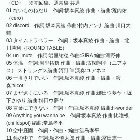
〈CD〉 ※初回盤、通常盤 共通
01 ないものねだり 作詞:坂本真綾 作曲・編曲:荒内佑
（cero）
02 discord 作詞:坂本真綾 作曲:竹内アンナ 編曲:川口大
輔
03 タイムトラベラー 作詞：坂本真綾 作曲・編曲：北
川勝利（ROUND TABLE）
04 un_mute 作詞:岩里祐穂 作曲:SIRA 編曲:河野伸
05 体温 作詞:岩里祐穂 作曲・編曲:古閑翔平（ユアネ
ス） ストリングス編曲:河野伸 演奏:ユアネス
06 一度きりでいい 作詞:坂本真綾 作曲・編曲・演
奏:tricot
07 まだ遠くにいる 作詞:坂本真綾 作曲:姉田ウ夢ヤ・堀
下さゆり 編曲:姉田ウ夢ヤ
08 言葉にできない 作詞・作曲:坂本真綾 編曲:h-wonder
09 Anything you wanna be 作詞:坂本真綾 作曲:比喩根
(chilldspot) 編曲:堂島孝平
10 空中庭園 作詞・作曲・編曲:堂島孝平
11 鏡の中で 作詞:坂本慎太郎 作曲・編曲:冨田恵一