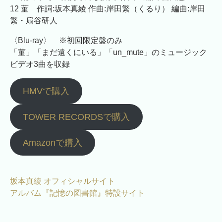
12 菫 作詞:坂本真綾 作曲:岸田繁（くるり） 編曲:岸田
繁・扇谷研人
〈Blu-ray〉 ※初回限定盤のみ
「菫」「まだ遠くにいる」「un_mute」のミュージック
ビデオ3曲を収録
HMVで購入
TOWER RECORDSで購入
Amazonで購入
坂本真綾 オフィシャルサイト
アルバム『記憶の図書館』特設サイト