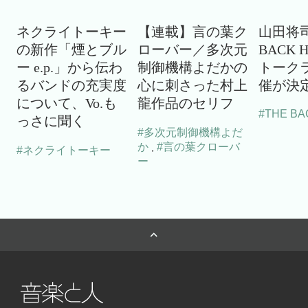
ネクライトーキー
【連載】言の葉ク
山田将司
の新作「煙とブル
ローバー／多次元
BACK 
ー e.p.」から伝わ
制御機構よだかの
トーク
るバンドの充実度
心に刺さった村上
催が決
について、Vo.も
龍作品のセリフ
#THE BA
っさに聞く
#多次元制御機構よだ
か
#言の葉クローバ
,
#ネクライトーキー
ー