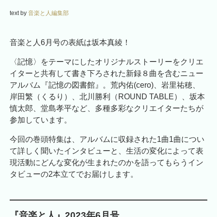
text by
音楽と人編集部
音楽と人6月号の表紙は坂本真綾！
〈記憶〉をテーマにしたオリジナルストーリーをクリエ
イターと共有して書き下ろされた新録８曲を含むニュー
アルバム『記憶の図書館』。荒内佑(cero)、岩里祐穂、
岸田繁（くるり）、北川勝利（ROUND TABLE）、坂本
慎太郎、堂島孝平など、多種多彩なクリエイターたちが
参加しています。
今回の巻頭特集は、アルバムに収録された1曲1曲につい
て詳しく聞いたインタビューと、生活の変化によって表
現活動にどんな変化が生まれたのかを語ってもらうイン
タビューの2本立てでお届けします。
『音楽と人』2023年6月号