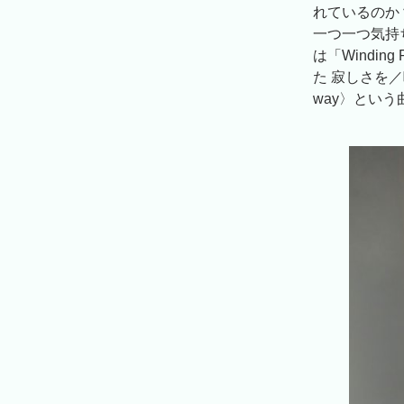
れているのか
一つ一つ気持
は「Windi
た 寂しさを／
way〉とい