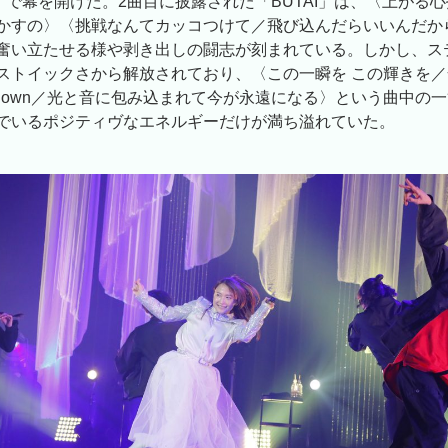
y」で幕を開けた。2曲目に披露された「BUTAI」は、〈上がる
かすの〉〈挑戦なんてカッコつけて／飛び込んだらいいんだか
奮い立たせる様や剥き出しの闘志が刻まれている。しかし、ス
ストイックさから解放されており、〈この一瞬を この輝きを／全
 on my own／光と音に包み込まれて今が永遠になる〉という曲中
でいるポジティヴなエネルギーだけが満ち溢れていた。