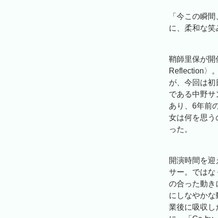
「今この瞬間
に、柔和な笑
鞘師里保が開催し
Reflect
が、今回は初
である中野サ
あり、6年前
女は何を思う
った。
開演時間を迎
サー。ではな
の合った動き
にしなやかな
業後に吸収し