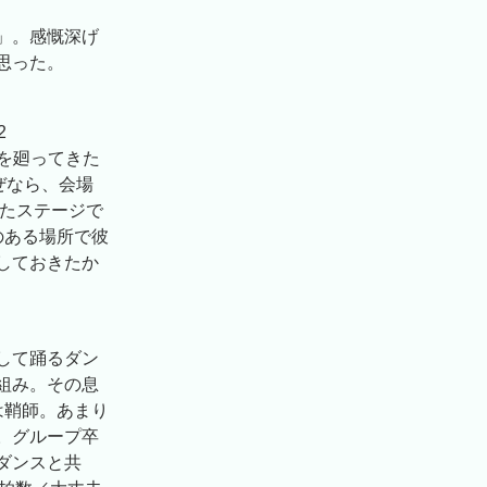
」。感慨深げ
思った。
2
所を廻ってきた
ぜなら、会場
ったステージで
のある場所で彼
しておきたか
して踊るダン
組み。その息
は鞘師。あまり
。グループ卒
ダンスと共