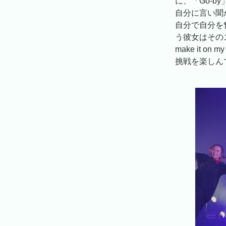
に、「Go-b
自分に言い聞
自分で自分を
う彼女はその
make it
挑戦を楽しん