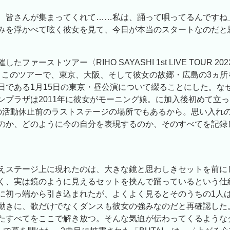
、皆さんが集まってくれて……私は、踊って唄ってるんですね
みを浮かべて呟く彼女を見て、今日が本当のスタートなのだと
たファーストツアー〈RIHO SAYASHI 1st LIVE TOUR 202
ion〉。このツアーで、東京、大阪、そして彼女の故郷・広島の3ヵ
日である1月15日の東京・昼公演について綴ることにした。な
ンプラザは2011年に彼女がモーニング娘。に加入後初めて立
の活動休止前のラストステージの場所でもあるから。思い入れ
のか、どのように今の自分を表現するのか、そのすべてを記録
えステージ上に現れたのは、大きな鏡と思わしきセットを前に
く、実は鏡のように見えるセットを挟んで踊っているという仕
に初っ端から引き込まれたが、よくよく見るとそのうちの1人
動きに、歌だけでなくダンスも彼女の強みなのだと再確認した
たすべてをここで解き放つ。そんな気迫が伝わってくるような