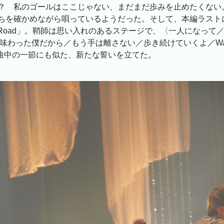
？ 私のゴールはここじゃない、まだまだ歩みを止めたくない
ちを確かめながら唄っているようだった。そして、本編ラスト
ng Road」。鞘師は思い入れのあるステージで、〈一人になって
味わった僕だから／もう手は離さない／歩き続けていくよ／Walki
う曲中の一節にも似た、新たな誓いを立てた。