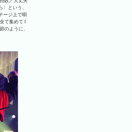
心拍数／大丈夫
ら〉という、
テージ上で唄
て集めて I
の一節のように、