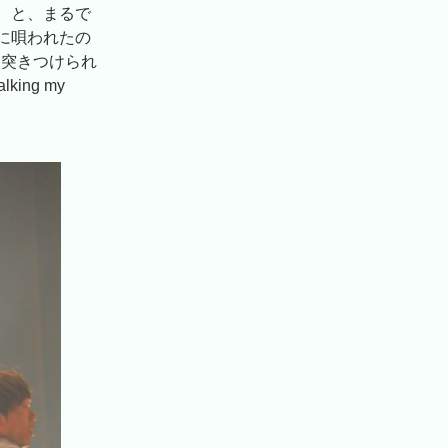
。と、まるで
に唄われたの
／突きつけられ
ng my