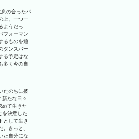
に息の合ったパ
の上、一つ一
るようだっ
パフォーマン
するものを通
のダンスパー
する予定はな
も多く今の自
いたのちに披
／新たな日々
認めて生きた
とを決意した
トとして生き
だ。きっと、
いた自分にな