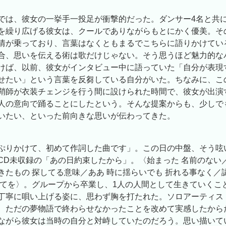
では、彼女の一挙手一投足が衝撃的だった。ダンサー4名と共
を繰り広げる彼女は、クールでありながらもとにかく優美。そ
情が乗っており、言葉はなくともまるでこちらに語りかけてい
合、思いを伝える術は歌だけじゃない。そう思うほど魅力的な
けば、以前、彼女がインタビュー中に語っていた「自分が表現
せたい」という言葉を反芻している自分がいた。ちなみに、こ
鞘師が衣装チェンジを行う間に設けられた時間で、彼女が出演
人の意向で踊ることにしたという。そんな提案からも、少しで
いたい、といった前向きな思いが伝わってきた。
ぷりかけて、初めて作詞した曲です」。この日の中盤、そう呟
CD未収録の「あの日約束したから」。〈始まった 名前のない
きたもの 探してる意味／ああ 時に揺らいでも 折れる事なく／
全てを〉。グループから卒業し、1人の人間として生きていくこ
丁寧に唄い上げる姿に、思わず胸を打たれた。ソロアーティス
、ただの夢物語で終わらせなかったことを改めて実感したから
ながら彼女は当時の自分と対峙していたのだろう。思い描いて