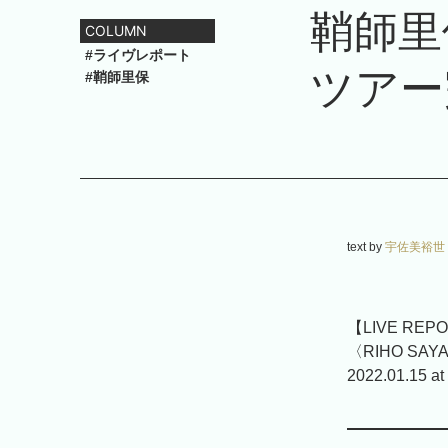
鞘師里
COLUMN
#ライヴレポート
ツアー
#鞘師里保
text by
宇佐美裕世
【LIVE REP
〈RIHO SAYAS
2022.01.1