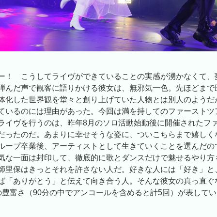
ー！ こうしてライヴができていることの実感が湧かなくて、
弾んだ声で観客に語りかける彼女は、無邪気一色。先ほどまで
体化した世界観を堂々と創り上げていた人物とは別人のようだ
ているのには理由があった。今回は満を持してのファーストツ
ライヴを行うのは、昨年8月のソロ活動始動後に開催されたフ
だったのだ。あまりに幸せそうな姿に、ついこちらまで嬉しく
ループ卒業後、アーティストとして生きていくことを選んだの
気な一面は封印して、徹底的に歌とダンスだけで魅せるやり方
師里保はきっとそれを許さない人だ。好きな人には「好き」と
ば「ありがとう」と伝えて向き合う人。そんな彼女の真っ直ぐ
の豊富さ（90分の中でアンコールを含めると計5回）が表して