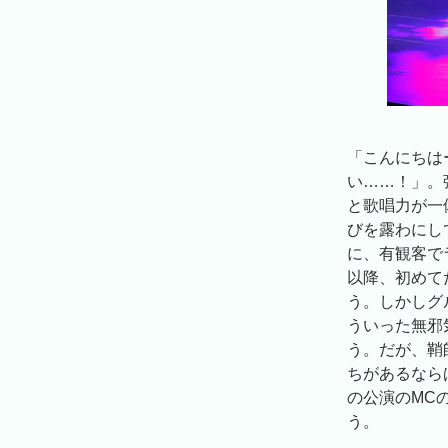
「こんにちは
い……！」。
と歌唱力が一
びを露わにし
に、有観客で
以降、初めて
う。しかしグ
ういった無邪
う。だが、鞘
ちがあるなら
の公演のMC
う。