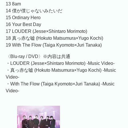
13 8am
14 僕が僕じゃないみたいだ
15 Ordinary Hero
16 Your Best Day
17 LOUDER (Jesse×Shintaro Morimoto)
18 真っ赤な嘘 (Hokuto Matsumura×Yugo Kochi)
19 With The Flow (Taiga Kyomoto×Juri Tanaka)
〈Blu-ray / DVD〉
※内容は共通
・LOUDER (Jesse×Shintaro Morimoto) -Music Video-
・真っ赤な嘘 (Hokuto Matsumura×Yugo Kochi) -Music
Video-
・With The Flow (Taiga Kyomoto×Juri Tanaka) -Music
Video-