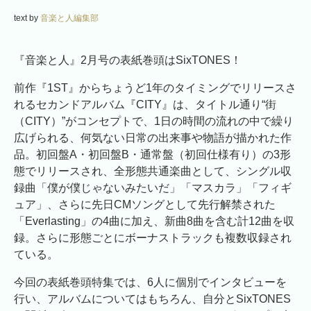
text by
音楽と人編集部
『音楽と人』2月号の表紙巻頭はSixTONES！
前作『1ST』からちょうど1年のタイミングでリリースさ
れるセカンドアルバム『CITY』は、タイトル通り“街
（CITY）”がコンセプトで、1日の時間の流れの中で繰り
広げられる、何気ない日常の出来事や物語が描かれた作
品。
初回盤A・初回盤B・通常盤（初回仕様有り）の3形
態でリリースされ、全形態共通楽曲として、シングル収
録曲「僕が僕じゃないみたいだ」「マスカラ」「フィギ
ュア」、さらに先日CMソングとして先行解禁された
「Everlasting」の4曲に加え、新曲8曲を含む計12曲を収
録。さらに形態ごとにボーナストラックも複数収録され
ている。
今回の表紙巻頭特集では、6人に個別でインタビューを
行い、アルバムについてはもちろん、自分とSixTONES