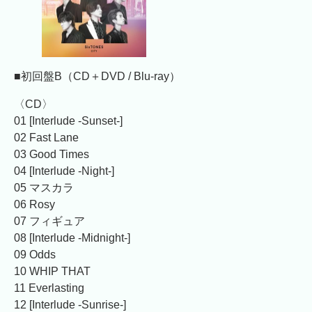
■初回盤B
（CD＋DVD / Blu-ray）
〈CD〉
01 [Interlude -Sunset-]
02 Fast Lane
03 Good Times
04 [Interlude -Night-]
05 マスカラ
06 Rosy
07 フィギュア
08 [Interlude -Midnight-]
09 Odds
10 WHIP THAT
11 Everlasting
12 [Interlude -Sunrise-]