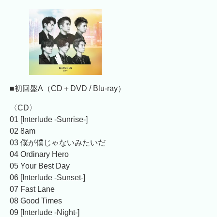
■初回盤A（CD＋DVD / Blu-ray）
〈CD〉
01 [Interlude -Sunrise-]
02 8am
03 僕が僕じゃないみたいだ
04 Ordinary Hero
05 Your Best Day
06 [Interlude -Sunset-]
07 Fast Lane
08 Good Times
09 [Interlude -Night-]