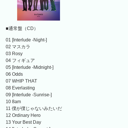
■通常盤（CD）
01 [Interlude -Night-]
02 マスカラ
03 Rosy
04 フィギュア
05 [Interlude -Midnight-]
06 Odds
07 WHIP THAT
08 Everlasting
09 [Interlude -Sunrise-]
10 8am
11 僕が僕じゃないみたいだ
12 Ordinary Hero
13 Your Best Day