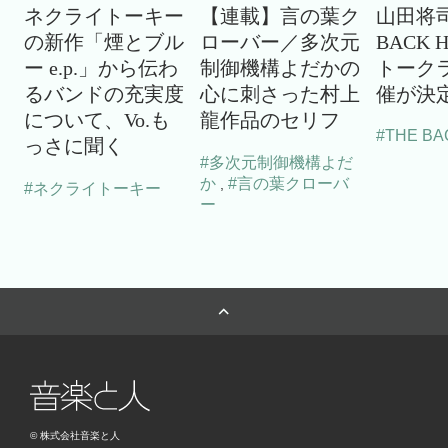
ネクライトーキー
【連載】言の葉ク
山田将司
の新作「煙とブル
ローバー／多次元
BACK 
ー e.p.」から伝わ
制御機構よだかの
トーク
るバンドの充実度
心に刺さった村上
催が決
について、Vo.も
龍作品のセリフ
#THE BA
っさに聞く
#多次元制御機構よだ
か
#言の葉クローバ
,
#ネクライトーキー
ー
© 株式会社音楽と人