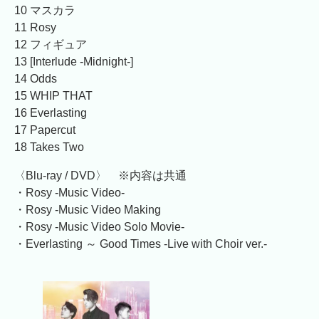
10 マスカラ
11 Rosy
12 フィギュア
13 [Interlude -Midnight-]
14 Odds
15 WHIP THAT
16 Everlasting
17 Papercut
18 Takes Two
〈Blu-ray / DVD〉 ※内容は共通
・Rosy -Music Video-
・Rosy -Music Video Making
・Rosy -Music Video Solo Movie-
・Everlasting ～ Good Times -Live with Choir ver.-