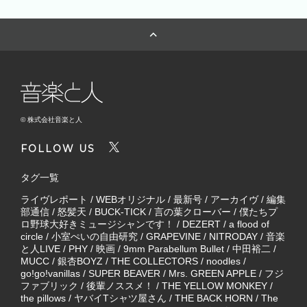
© 株式会社音楽と人
FOLLOW US
タグ一覧
ライヴレポート
/
WEBオリジナル
/
最新号
/
アーカイヴ
/
編集
部通信
/
怒髪天
/
BUCK-TICK
/
言の葉クローバー
/
僕たちプ
ロ野球大好きミュージシャンです！
/
DEZERT
/
a flood of
circle
/
小室ぺいの自由研究
/
GRAPEVINE
/
NITRODAY
/
音楽
と人LIVE
/
PHY
/
映画
/
9mm Parabellum Bullet
/
中田裕二
/
MUCC
/
銀杏BOYZ
/
THE COLLECTORS
/
noodles
/
go!go!vanillas
/
SUPER BEAVER
/
Mrs. GREEN APPLE
/
フジ
ファブリック
/
後輩ノススメ！
/
THE YELLOW MONKEY
/
the pillows
/
ヤバイTシャツ屋さん
/
THE BACK HORN
/
The