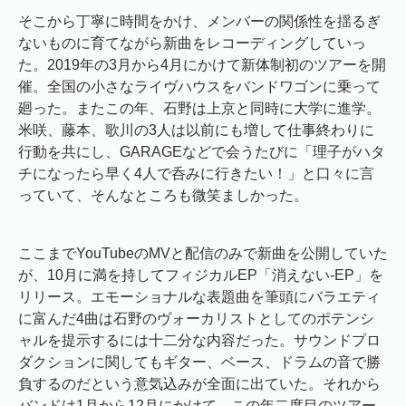
そこから丁寧に時間をかけ、メンバーの関係性を揺るぎ
ないものに育てながら新曲をレコーディングしていっ
た。2019年の3月から4月にかけて新体制初のツアーを開
催。全国の小さなライヴハウスをバンドワゴンに乗って
廻った。またこの年、石野は上京と同時に大学に進学。
米咲、藤本、歌川の3人は以前にも増して仕事終わりに
行動を共にし、GARAGEなどで会うたびに「理子がハタ
チになったら早く4人で呑みに行きたい！」と口々に言
っていて、そんなところも微笑ましかった。
ここまでYouTubeのMVと配信のみで新曲を公開していた
が、10月に満を持してフィジカルEP「消えない‐EP」を
リリース。エモーショナルな表題曲を筆頭にバラエティ
に富んだ4曲は石野のヴォーカリストとしてのポテンシ
ャルを提示するには十二分な内容だった。サウンドプロ
ダクションに関してもギター、ベース、ドラムの音で勝
負するのだという意気込みが全面に出ていた。それから
バンドは1月から12月にかけて、この年二度目のツアー