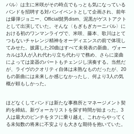
バル〉は主に米咲がその時点でもっとも気になっている
バンドを招聘する対バンイベントとして企画され、前年
は爆弾ジョニー、Official髭男dism、泥黒がゲストアクト
として出演していた。そんな〈もぎもぎカーニバル〉に
おける初のワンマンライヴで、米咲、藤本、歌川はとて
つもないチャレンジ精神をオーディエンスの前で体現し
てみせた。披露した20曲はすべて未発表の新曲。ヴォー
カルは3人が入れ代わり立ち代わりで務め、さらに楽曲
によっては楽器のパートもチェンジし演奏する。当然だ
が、ライヴのクオリティ自体は未熟なものだったが、20
もの新曲には未来しか感じなかったし、何より3人の気
概が頼もしかった。
ほどなくしてバンドは新たな事務所とマネージメント契
約を締結。新ヴォーカリストを探す時間が始まった。3
人は最大のピンチをタフに乗り越え、これからやってく
る未知数の将来に不安よりも大きな期待を抱いていた。