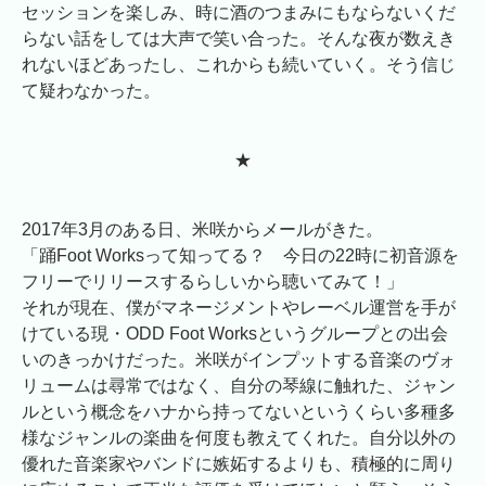
セッションを楽しみ、時に酒のつまみにもならないくだ
らない話をしては大声で笑い合った。そんな夜が数えき
れないほどあったし、これからも続いていく。そう信じ
て疑わなかった。
★
2017年3月のある日、米咲からメールがきた。
「踊Foot Worksって知ってる？ 今日の22時に初音源を
フリーでリリースするらしいから聴いてみて！」
それが現在、僕がマネージメントやレーベル運営を手が
けている現・ODD
Foot Worksというグループとの出会
いのきっかけだった。米咲がインプットする音楽のヴォ
リュームは尋常ではなく、自分の琴線に触れた、ジャン
ルという概念をハナから持ってないというくらい多種多
様なジャンルの楽曲を何度も教えてくれた。自分以外の
優れた音楽家やバンドに嫉妬するよりも、積極的に周り