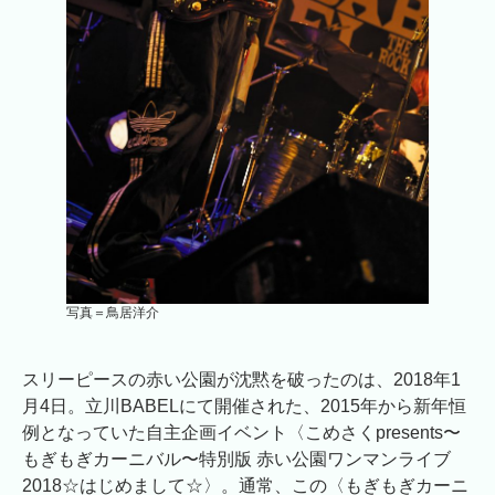
写真＝鳥居洋介
スリーピースの赤い公園が沈黙を破ったのは、2018年1
月4日。立川BABELにて開催された、2015年から新年恒
例となっていた自主企画イベント〈こめさくpresents〜
もぎもぎカーニバル〜特別版 赤い公園ワンマンライブ
2018☆はじめまして☆〉。通常、この〈もぎもぎカーニ