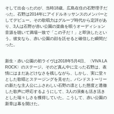
そして出会ったのが、当時18歳、広島在住の石野理子だ
った。石野は2014年にアイドルネッサンスのメンバーと
してデビュー。その歌唱力はグループ時代から定評があ
り、3人は石野が赤い公園の楽曲を唄うオーディション
音源を聴いて満場一致で「この子だ！」と即決したとい
う。彼女なら、赤い公園の顔を託せると確信した瞬間だ
った。
新生・赤い公園の初ライヴは2018年5月4日、〈VIVA LA
ROCK〉のステージ。そのど真ん中に立った石野は、表
情にはまだあどけなさを残しながら、しかし、実に堂々
とした歌唱とステージングを見せた。バンドストーリー
の新たな主人公にふさわしい石野の凛とした態度と透徹
した歌声に呼応するようにして、3人の演奏も活き活き
とした瑞々しさを獲得していた。こうして、赤い公園の
新章は幕を開けた。