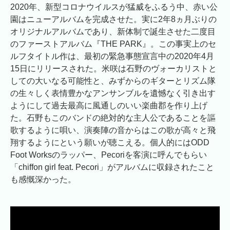
2020年、新型コロナウイルスが猛威をふるう中、赤い公
園はニューアルバムを完成させた。実に2年8ヵ月ぶりの
オリジナルアルバムであり、新体制で誕生させた二度目
のファーストアルバム『THE PARK』。この事実上のセ
ルフタイトル作は、最初の緊急事態宣言中の2020年4月
15日にリリースされた。米咲は石野のヴォーカリストと
しての大いなる可能性と、みずからのギターとリズム隊
の生々しく表情豊かなアンサンブルを遺憾なく引き出す
ようにして過去最高に風通しのいい楽曲郡を作り上げ
た。石野もこのバンドの絶対的な主人公であることを謳
歌するように唄い、演奏陣の音からはこの歌が高々と飛
翔するようにという願いが聴こえる。個人的にはODD
Foot Worksのラッパー、Pecoriを客演に呼んでもらい
「chiffon girl feat. Pecori」がアルバムに収録されたこと
も感慨深かった。