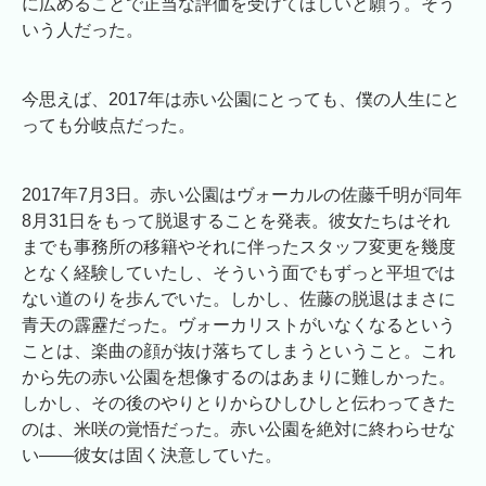
に広めることで正当な評価を受けてほしいと願う。そう
いう人だった。
今思えば、2017年は赤い公園にとっても、僕の人生にと
っても分岐点だった。
2017年7月3日。赤い公園はヴォーカルの佐藤千明が同年
8月31日をもって脱退することを発表。彼女たちはそれ
までも事務所の移籍やそれに伴ったスタッフ変更を幾度
となく経験していたし、そういう面でもずっと平坦では
ない道のりを歩んでいた。しかし、佐藤の脱退はまさに
青天の霹靂だった。ヴォーカリストがいなくなるという
ことは、楽曲の顔が抜け落ちてしまうということ。これ
から先の赤い公園を想像するのはあまりに難しかった。
しかし、その後のやりとりからひしひしと伝わってきた
のは、米咲の覚悟だった。赤い公園を絶対に終わらせな
い――彼女は固く決意していた。