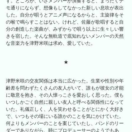
す。ところが、いざメンバーが演奏すると、まったくデ
モ通りにならず、想像もしてなかった新しい息吹が表出
した。自分が唄うとアニメ声になるからと、主旋律をそ
の喉で鳴らすことはない。けれど、佐藤が歌唱すると自
分の創造した楽曲が、みずからで唄う以上に生々しい響
きを宿した。そんな無軌道で底知れないメンバーの天然
な音楽力を津野米咲は求め、愛していた。
★
津野米咲の交友関係は本当に広かった。生業や性別や年
齢差を問わずたくさんの友人がいて、誰もが彼女の才能
に敬意を抱き、その人懐っこさを愛おしく思った。僕も
いつしかごく自然に親しい友人と呼べる関係性になって
いた。礼儀正しく、人を笑わせることがとにかく大好き
で、いつもその場にいる誰かのことを気にかけていた。
何よりもメンバーのことを案じていたし、バンドのリー
ダーでありながら、時にプロデューサーのようでもあ