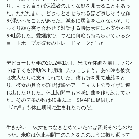
り、もっと言えば保護者のような顔を見せることもあっ
た。ただたまに、どきっとさせられるほど寂しそうな顔
を浮かべることがあった。滅多に弱音を吐かないが、じ
っくり顔を突き合わせて対話する時は素直に不安や不満
を吐露した。愛煙家で、つねに何箱も持ち歩いているシ
ョートホープが彼女のトレードマークだった。
デビューした年の2012年10月。米咲が体調を崩し、バン
ドは早くも活動休止期間に入ってしまう。あの時も彼女
は友人たちに支えられていた。僕も折を見て連絡をと
り、彼女の具合が許せば海外アーティストのライヴに連
れ出したりした。休止期間中も米咲は曲を作り続けてい
た。そのデモの数は40曲以上。SMAPに提供した
「Joy!!」も休止期間に生まれたものだ。
生きがい──彼女をつなぎとめていたのは音楽そのものだ
った。米咲は休止期間中のことをこのように振り返って