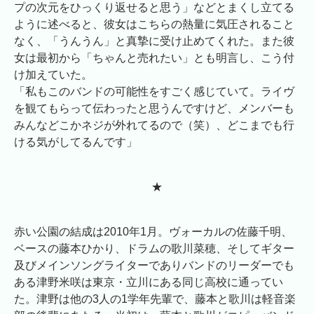
プの次元をひっくり返せると思う」などとまくし立てる
ように述べると、彼女はこちらの熱量に気圧されること
なく、「うんうん」と真摯に受け止めてくれた。また彼
女は最初から「ちゃんと売れたい」とも明言し、こう付
け加えていた。
「私もこのバンドの可能性をすごく感じていて。ライヴ
を観てもらって伝わったと思うんですけど、メンバーも
みんなどこかネジが外れてるので（笑）、どこまでも行
ける気がしてるんです」
★
赤い公園の結成は2010年1月。ヴォーカルの佐藤千明、
ベースの藤本ひかり、ドラムの歌川菜穂、そしてギター
及びメインソングライターでありバンドのリーダーでも
ある津野米咲は東京・立川にある同じ高校に通ってい
た。津野は他の3人の1学年先輩で、藤本と歌川は軽音楽