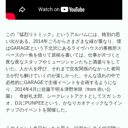
この『猛烈リトミック』というアルバムには、格別の思
い出がある。2014年ごろからさまざまな縁が重なり、僕
はGARAGEという下北沢にあるライヴハウスの事務所ス
ペースの一角を借りて原稿を書いては、仕事が片づくと
夜な夜なスタッフやミュージシャンたちと酒盛りをして
いた。人が人を呼び、それまで交友関係のなかった者同
士が打ち解けていくのが楽しかった。そんな流れの中で
必然的にGARAGEで主催イベントを企画するようにな
り、2014年4月に佐藤千明＆津野米咲（from 赤い公
園）、奇妙礼太郎、シークレットアクトとしてスガ シカ
オ、DJにPUNPEEという、かなりカオティックなライン
ナップのイベントを開催した。