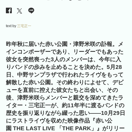
text by
三宅正一
昨年秋に届いた赤い公園・津野米咲の訃報。メ
インコンポーザーであり、リーダーでもあった
彼女を突然喪った3人のメンバーは、今年に入
りバンドの歩みを止めることを決めた。5月28
日、中野サンプラザで行われたライヴをもって
解散した赤い公園。その終わりによせて、デビ
ューを直前に控えた彼女たちと出会い、その
後、津野米咲らメンバーと親交を深めてきたラ
イター・三宅正一が、約11年半に渡るバンドの
歴史を振り返りながら綴った思い――10月29日
にラストライヴを収めた映像作品『赤い公
園 THE LAST LIVE 「THE PARK」』がリリー