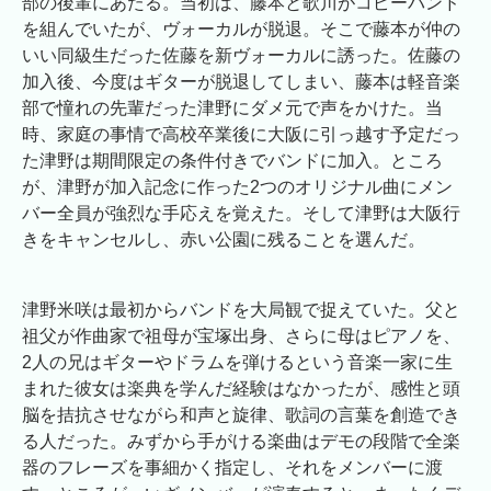
部の後輩にあたる。当初は、藤本と歌川がコピーバンド
を組んでいたが、ヴォーカルが脱退。そこで藤本が仲の
いい同級生だった佐藤を新ヴォーカルに誘った。佐藤の
加入後、今度はギターが脱退してしまい、藤本は軽音楽
部で憧れの先輩だった津野にダメ元で声をかけた。当
時、家庭の事情で高校卒業後に大阪に引っ越す予定だっ
た津野は期間限定の条件付きでバンドに加入。ところ
が、津野が加入記念に作った2つのオリジナル曲にメン
バー全員が強烈な手応えを覚えた。そして津野は大阪行
きをキャンセルし、赤い公園に残ることを選んだ。
津野米咲は最初からバンドを大局観で捉えていた。父と
祖父が作曲家で祖母が宝塚出身、さらに母はピアノを、
2人の兄はギターやドラムを弾けるという音楽一家に生
まれた彼女は楽典を学んだ経験はなかったが、感性と頭
脳を拮抗させながら和声と旋律、歌詞の言葉を創造でき
る人だった。みずから手がける楽曲はデモの段階で全楽
器のフレーズを事細かく指定し、それをメンバーに渡