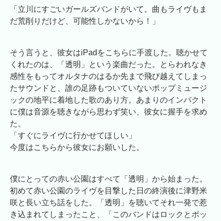
「立川にすごいガールズバンドがいて。曲もライヴもま
だ荒削りだけど、可能性しかないから！」
そう言うと、彼女はiPadをこちらに手渡した。聴かせて
くれたのは、「透明」という楽曲だった。とらわれなき
感性をもってオルタナのはるか先まで飛び越えてしまっ
たサウンドと、誰の足跡もついていないポップミュージ
ックの地平に着地した歌のあり方。あまりのインパクト
に僕は音源を聴きながら思わず笑い、彼女に握手を求め
た。
「すぐにライヴに行かせてほしい」
今度はこちらから彼女にお願いした。
僕にとっての赤い公園はすべて「透明」から始まった。
初めて赤い公園のライヴを目撃した日の終演後に津野米
咲と長い立ち話をした。「透明」を聴いてそれ一発で惹
き込まれてしまったこと、「このバンドはロックとポッ