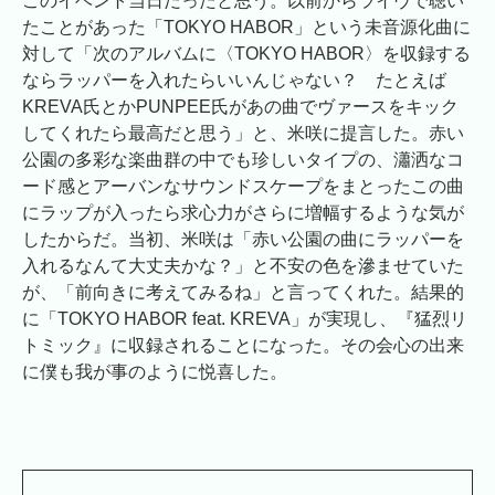
このイベント当日だったと思う。以前からライヴで聴い
たことがあった「TOKYO HABOR」という未音源化曲に
対して「次のアルバムに〈
TOKYO HABOR〉を収録する
ならラッパーを入れたらいいんじゃない？ たとえば
KREVA氏とかPUNPEE氏があの曲でヴァースをキック
してくれたら最高だと思う」と、米咲に提言した。赤い
公園の多彩な楽曲群の中でも珍しいタイプの、瀟洒なコ
ード感とアーバンなサウンドスケープをまとったこの曲
にラップが入ったら求心力がさらに増幅するような気が
したからだ。当初、米咲は「赤い公園の曲にラッパーを
入れるなんて大丈夫かな？」と不安の色を滲ませていた
が、「前向きに考えてみるね」と言ってくれた。結果的
に「
TOKYO HABOR feat. KREVA」が実現し、『猛烈リ
トミック』に収録されることになった。その会心の出来
に僕も我が事のように悦喜した。